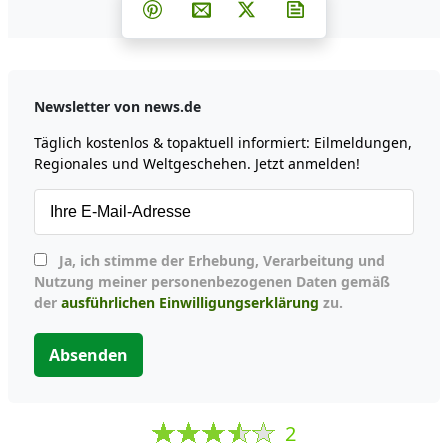
Teilen auf Facebook
Teilen auf Whatsapp
Teilen auf Telegram
Teilen auf Pinterest
Per E-Mail teilen
Post auf X
Newsletter abonni
Newsletter von news.de
Täglich kostenlos & topaktuell informiert: Eilmeldungen,
Regionales und Weltgeschehen. Jetzt anmelden!
Ja, ich stimme der Erhebung, Verarbeitung und
Nutzung meiner personenbezogenen Daten gemäß
der
ausführlichen Einwilligungserklärung
zu.
Absenden
2