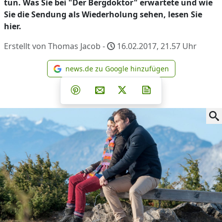
tun. Was Sie bei "Der Bergdoktor" erwartete und wie
Sie die Sendung als Wiederholung sehen, lesen Sie
hier.
Erstellt von Thomas Jacob -
16.02.2017, 21.57
Uhr
news.de zu Google hinzufügen
news.de zu Google hinzufüg
Teilen auf Facebook
Teilen auf Whatsapp
Teilen auf Telegram
Teilen auf Pinterest
Per E-Mail teilen
Post auf X
Newsletter abonni