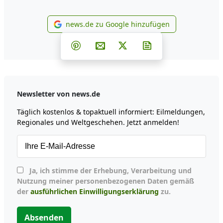
news.de zu Google hinzufügen
news.de zu Google hinzufüg
Teilen auf Facebook
Teilen auf Whatsapp
Teilen auf Telegram
Teilen auf Pinterest
Per E-Mail teilen
Post auf X
Newsletter abonni
Newsletter von news.de
Täglich kostenlos & topaktuell informiert: Eilmeldungen,
Regionales und Weltgeschehen. Jetzt anmelden!
Ja, ich stimme der Erhebung, Verarbeitung und
Nutzung meiner personenbezogenen Daten gemäß
der
ausführlichen Einwilligungserklärung
zu.
Absenden