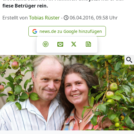
fiese Betrüger rein.
Erstellt von
Tobias Rüster
-
06.04.2016, 09.58
Uhr
news.de zu Google hinzufügen
news.de zu Google hinzufüg
Teilen auf Facebook
Teilen auf Whatsapp
Teilen auf Telegram
Teilen auf Pinterest
Per E-Mail teilen
Post auf X
Newsletter abonni