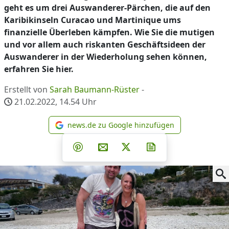
geht es um drei Auswanderer-Pärchen, die auf den
Karibikinseln Curacao und Martinique ums
finanzielle Überleben kämpfen. Wie Sie die mutigen
und vor allem auch riskanten Geschäftsideen der
Auswanderer in der Wiederholung sehen können,
erfahren Sie hier.
Erstellt von
Sarah Baumann-Rüster
-
21.02.2022, 14.54
Uhr
news.de zu Google hinzufügen
news.de zu Google hinzufüg
Teilen auf Facebook
Teilen auf Whatsapp
Teilen auf Telegram
Teilen auf Pinterest
Per E-Mail teilen
Post auf X
Newsletter abonni