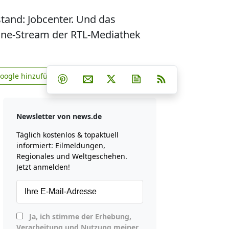
tand: Jobcenter. Und das
line-Stream der RTL-Mediathek
Teilen auf Facebook
Teilen auf Whatsapp
Teilen auf Telegram
Google hinzufügen
Teilen auf Pinterest
Per E-Mail teilen
Post auf X
Newsletter abonniere
RSS
news.de zu Google hinzufügen
Newsletter von news.de
Täglich kostenlos & topaktuell
informiert: Eilmeldungen,
Regionales und Weltgeschehen.
Jetzt anmelden!
Ja, ich stimme der Erhebung,
Verarbeitung und Nutzung meiner