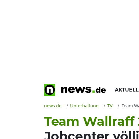
AKTUEL
news.de
Unterhaltung
TV
Team Wall
Team Wallraff 
Jobcenter völl