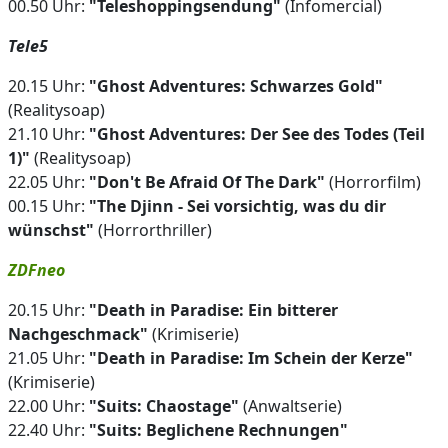
00.50 Uhr:
"Teleshoppingsendung"
(Infomercial)
Tele5
20.15 Uhr:
"Ghost Adventures: Schwarzes Gold"
(Realitysoap)
21.10 Uhr:
"Ghost Adventures: Der See des Todes (Teil
1)"
(Realitysoap)
22.05 Uhr:
"Don't Be Afraid Of The Dark"
(Horrorfilm)
00.15 Uhr:
"The Djinn - Sei vorsichtig, was du dir
wünschst"
(Horrorthriller)
ZDFneo
20.15 Uhr:
"Death in Paradise: Ein bitterer
Nachgeschmack"
(Krimiserie)
21.05 Uhr:
"Death in Paradise: Im Schein der Kerze"
(Krimiserie)
22.00 Uhr:
"Suits: Chaostage"
(Anwaltserie)
22.40 Uhr:
"Suits: Beglichene Rechnungen"