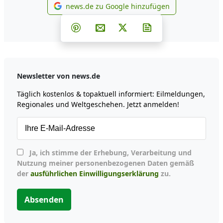
news.de zu Google hinzufügen
news.de zu Google hinzufüg
Teilen auf Facebook
Teilen auf Whatsapp
Teilen auf Telegram
Teilen auf Pinterest
Per E-Mail teilen
Post auf X
Newsletter abonni
Newsletter von news.de
Täglich kostenlos & topaktuell informiert: Eilmeldungen,
Regionales und Weltgeschehen. Jetzt anmelden!
Ja, ich stimme der Erhebung, Verarbeitung und
Nutzung meiner personenbezogenen Daten gemäß
der
ausführlichen Einwilligungserklärung
zu.
Absenden