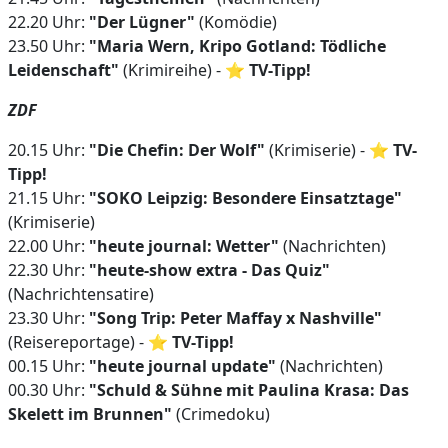
22.20 Uhr:
"Der Lügner"
(Komödie)
23.50 Uhr:
"Maria Wern, Kripo Gotland: Tödliche
Leidenschaft"
(Krimireihe) - ⭐
TV-Tipp!
ZDF
20.15 Uhr:
"Die Chefin: Der Wolf"
(Krimiserie) - ⭐
TV-
Tipp!
21.15 Uhr:
"SOKO Leipzig: Besondere Einsatztage"
(Krimiserie)
22.00 Uhr:
"heute journal: Wetter"
(Nachrichten)
22.30 Uhr:
"heute-show extra - Das Quiz"
(Nachrichtensatire)
23.30 Uhr:
"Song Trip: Peter Maffay x Nashville"
(Reisereportage) - ⭐
TV-Tipp!
00.15 Uhr:
"heute journal update"
(Nachrichten)
00.30 Uhr:
"Schuld & Sühne mit Paulina Krasa: Das
Skelett im Brunnen"
(Crimedoku)