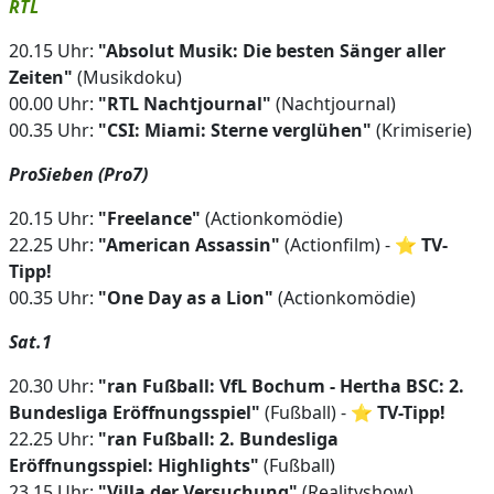
RTL
20.15 Uhr:
"Absolut Musik: Die besten Sänger aller
Zeiten"
(Musikdoku)
00.00 Uhr:
"RTL Nachtjournal"
(Nachtjournal)
00.35 Uhr:
"CSI: Miami: Sterne verglühen"
(Krimiserie)
ProSieben (Pro7)
20.15 Uhr:
"Freelance"
(Actionkomödie)
22.25 Uhr:
"American Assassin"
(Actionfilm) - ⭐
TV-
Tipp!
00.35 Uhr:
"One Day as a Lion"
(Actionkomödie)
Sat.1
20.30 Uhr:
"ran Fußball: VfL Bochum - Hertha BSC: 2.
Bundesliga Eröffnungsspiel"
(Fußball) - ⭐
TV-Tipp!
22.25 Uhr:
"ran Fußball: 2. Bundesliga
Eröffnungsspiel: Highlights"
(Fußball)
23.15 Uhr:
"Villa der Versuchung"
(Realityshow)