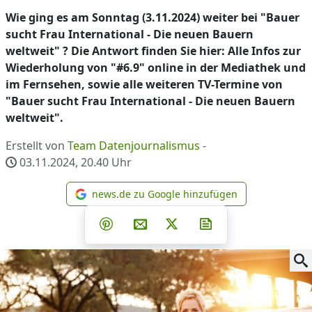
Wie ging es am Sonntag (3.11.2024) weiter bei "Bauer
sucht Frau International - Die neuen Bauern
weltweit" ? Die Antwort finden Sie hier: Alle Infos zur
Wiederholung von "#6.9" online in der Mediathek und
im Fernsehen, sowie alle weiteren TV-Termine von
"Bauer sucht Frau International - Die neuen Bauern
weltweit".
Erstellt von
Team Datenjournalismus
-
03.11.2024, 20.40
Uhr
news.de zu Google hinzufügen
news.de zu Google hinzufüg
Teilen auf Facebook
Teilen auf Whatsapp
Teilen auf Telegram
Teilen auf Pinterest
Per E-Mail teilen
Post auf X
Newsletter abonni