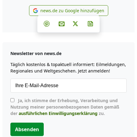
news.de zu Google hinzufügen
news.de zu Google hinzufüg
Teilen auf Facebook
Teilen auf Whatsapp
Teilen auf Telegram
Teilen auf Pinterest
Per E-Mail teilen
Post auf X
Newsletter abonni
Newsletter von news.de
Täglich kostenlos & topaktuell informiert: Eilmeldungen,
Regionales und Weltgeschehen. Jetzt anmelden!
Ja, ich stimme der Erhebung, Verarbeitung und
Nutzung meiner personenbezogenen Daten gemäß
der
ausführlichen Einwilligungserklärung
zu.
Absenden