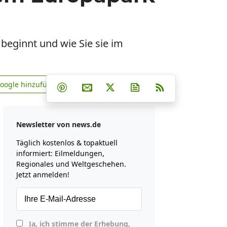
beginnt und wie Sie sie im
Teilen auf Facebook
Teilen auf Whatsapp
Teilen auf Telegram
Google hinzufügen
Teilen auf Pinterest
Per E-Mail teilen
Post auf X
Newsletter abonniere
RSS
news.de zu Google hinzufügen
Newsletter von news.de
Täglich kostenlos & topaktuell
informiert: Eilmeldungen,
Regionales und Weltgeschehen.
Jetzt anmelden!
Ja, ich stimme der Erhebung,