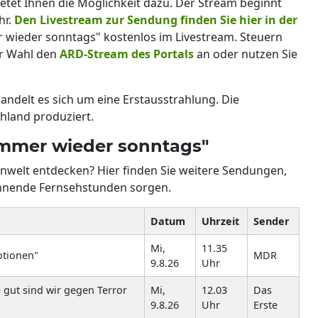
etet Ihnen die Möglichkeit dazu. Der Stream beginnt
hr.
Den Livestream zur Sendung finden Sie hier in der
 wieder sonntags" kostenlos im Livestream. Steuern
er Wahl den
ARD-Stream des Portals
an oder nutzen Sie
andelt es sich um eine Erstausstrahlung. Die
land produziert.
"Immer wieder sonntags"
welt entdecken? Hier finden Sie weitere Sendungen,
annende Fernsehstunden sorgen.
Datum
Uhrzeit
Sender
Mi,
11.35
otionen"
MDR
9.8.26
Uhr
 gut sind wir gegen Terror
Mi,
12.03
Das
9.8.26
Uhr
Erste