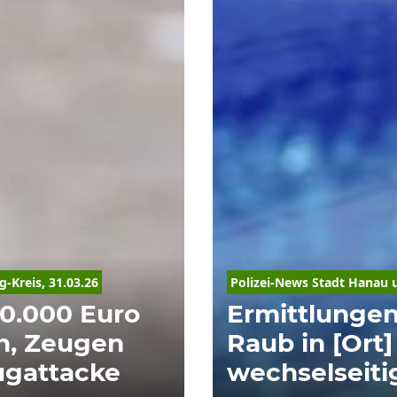
g-Kreis
, 31.03.26
Polizei-News Stadt Hanau 
30.000 Euro
Ermittlunge
h, Zeugen
Raub in [Ort
ugattacke
wechselseiti