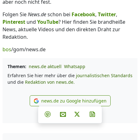
aber noch nicht fest.
Folgen Sie
News.de
schon bei
Facebook
,
Twitter
,
Pinterest
und
YouTube
? Hier finden Sie brandheiße
News, aktuelle Videos und den direkten Draht zur
Redaktion.
bos
/gom/news.de
Themen:
news.de aktuell
Whatsapp
Erfahren Sie hier mehr über die
journalistischen Standards
und die
Redaktion von news.de.
news.de zu Google hinzufügen
news.de zu Google hinzufüg
Teilen auf Facebook
Teilen auf Whatsapp
Teilen auf Telegram
Teilen auf Pinterest
Per E-Mail teilen
Post auf X
Newsletter abonni