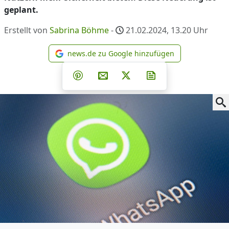
geplant.
Erstellt von
Sabrina Böhme
-
21.02.2024, 13.20
Uhr
news.de zu Google hinzufügen
news.de zu Google hinzufüg
Teilen auf Facebook
Teilen auf Whatsapp
Teilen auf Telegram
Teilen auf Pinterest
Per E-Mail teilen
Post auf X
Newsletter abonni