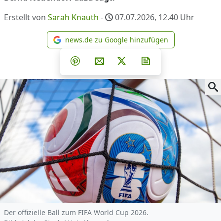
Erstellt von
Sarah Knauth
-
07.07.2026, 12.40
Uhr
news.de zu Google hinzufügen
news.de zu Google hinzufüg
Teilen auf Facebook
Teilen auf Whatsapp
Teilen auf Telegram
Teilen auf Pinterest
Per E-Mail teilen
Post auf X
Newsletter abonni
Der offizielle Ball zum FIFA World Cup 2026.