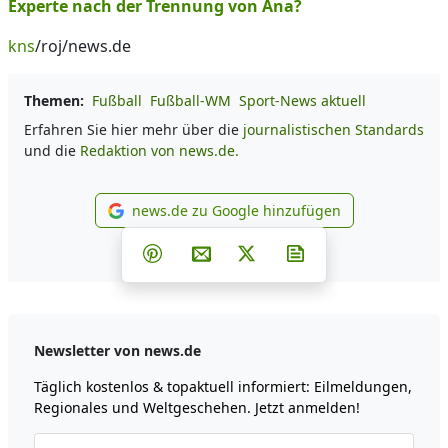
Experte nach der Trennung von Ana?
kns
/roj/news.de
Themen:
Fußball
Fußball-WM
Sport-News aktuell
Erfahren Sie hier mehr über die
journalistischen Standards
und die
Redaktion von news.de.
news.de zu Google hinzufügen
news.de zu Google hinzufüg
Teilen auf Facebook
Teilen auf Whatsapp
Teilen auf Telegram
Teilen auf Pinterest
Per E-Mail teilen
Post auf X
Newsletter abonni
Newsletter von news.de
Täglich kostenlos & topaktuell informiert: Eilmeldungen,
Regionales und Weltgeschehen. Jetzt anmelden!