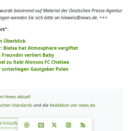
 wurde basierend auf Material der Deutschen Presse-Agentur
ragen wenden Sie sich bitte an hinweis@news.de.
+++
ort"
:
m Überblick
 Bielsa hat Atmosphäre vergiftet
 Freundin verliert Baby
l zu Xabi Alonsos FC Chelsea
r unterliegen Gastgeber Polen
rt-News aktuell
ischen Standards
und die
Redaktion von news.de.
Teilen auf Facebook
Teilen auf Whatsapp
Teilen auf Telegram
e hinzufügen
Teilen auf Pinterest
Per E-Mail teilen
Post auf X
Newsletter abonnieren
RSS
s.de zu Google hinzufügen