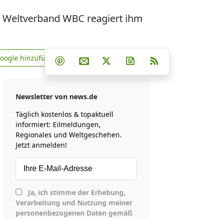
r Weltverband WBC reagiert ihm
Teilen auf Facebook
Teilen auf Whatsapp
Teilen auf Telegram
Google hinzufügen
Teilen auf Pinterest
Per E-Mail teilen
Post auf X
Newsletter abonniere
RSS
news.de zu Google hinzufügen
Newsletter von news.de
Täglich kostenlos & topaktuell
informiert: Eilmeldungen,
Regionales und Weltgeschehen.
Jetzt anmelden!
Ja, ich stimme der Erhebung,
Verarbeitung und Nutzung meiner
personenbezogenen Daten gemäß