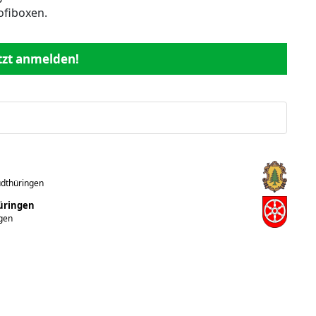
ofiboxen.
etzt anmelden!
üdthüringen
hüringen
ngen