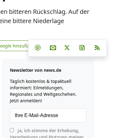
n bitteren Rückschlag. Auf der
ine bittere Niederlage
Teilen auf Facebook
Teilen auf Whatsapp
Teilen auf Telegram
Google hinzufügen
Teilen auf Pinterest
Per E-Mail teilen
Post auf X
Newsletter abonniere
RSS
news.de zu Google hinzufügen
Newsletter von news.de
Täglich kostenlos & topaktuell
informiert: Eilmeldungen,
Regionales und Weltgeschehen.
Jetzt anmelden!
Ja, ich stimme der Erhebung,
Verarbeitung und Nutzung meiner