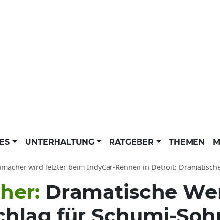
LES
UNTERHALTUNG
RATGEBER
THEMEN
M
macher wird letzter beim IndyCar-Rennen in Detroit: Dramatische We
her:
Dramatische We
schlag für Schumi-Soh