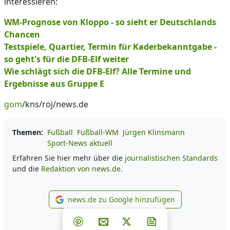
interessieren:
WM-Prognose von Kloppo - so sieht er Deutschlands
Chancen
Testspiele, Quartier, Termin für Kaderbekanntgabe -
so geht's für die DFB-Elf weiter
Wie schlägt sich die DFB-Elf? Alle Termine und
Ergebnisse aus Gruppe E
gom
/kns/roj/news.de
Themen:
Fußball
Fußball-WM
Jürgen Klinsmann
Sport-News aktuell
Erfahren Sie hier mehr über die
journalistischen Standards
und die
Redaktion von news.de.
news.de zu Google hinzufügen
news.de zu Google hinzufüg
Teilen auf Facebook
Teilen auf Whatsapp
Teilen auf Telegram
Teilen auf Pinterest
Per E-Mail teilen
Post auf X
Newsletter abonni