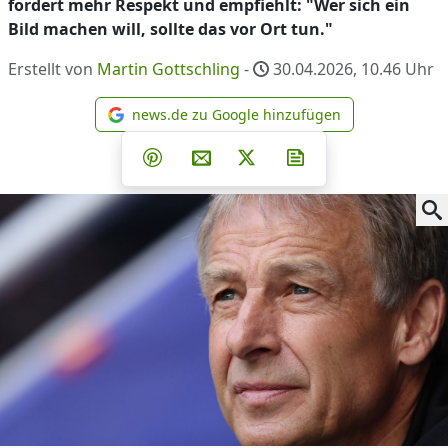
fordert mehr Respekt und empfiehlt: "Wer sich ein
Bild machen will, sollte das vor Ort tun."
Erstellt von
Martin Gottschling
-
30.04.2026, 10.46
Uhr
news.de zu Google hinzufügen
news.de zu Google hinzufüg
Teilen auf Facebook
Teilen auf Whatsapp
Teilen auf Telegram
Teilen auf Pinterest
Per E-Mail teilen
Post auf X
Newsletter abonni