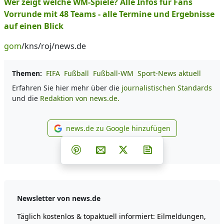
Wer zeigt welche WM-Spiele? Alle Infos für Fans
Vorrunde mit 48 Teams - alle Termine und Ergebnisse
auf einen Blick
gom
/kns/roj/news.de
Themen:
FIFA
Fußball
Fußball-WM
Sport-News aktuell
Erfahren Sie hier mehr über die
journalistischen Standards
und die
Redaktion von news.de.
news.de zu Google hinzufügen
news.de zu Google hinzufüg
Teilen auf Facebook
Teilen auf Whatsapp
Teilen auf Telegram
Teilen auf Pinterest
Per E-Mail teilen
Post auf X
Newsletter abonni
Newsletter von news.de
Täglich kostenlos & topaktuell informiert: Eilmeldungen,