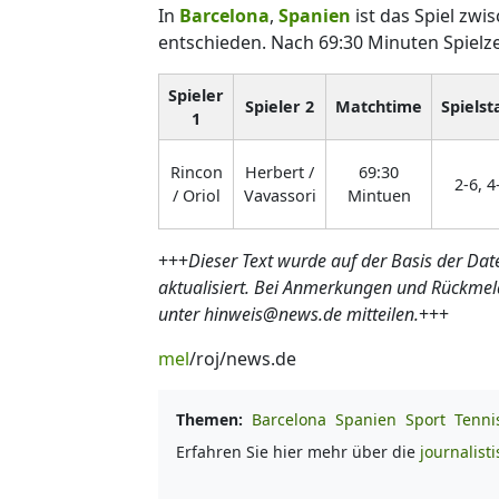
In
Barcelona
,
Spanien
ist das Spiel zwi
entschieden. Nach 69:30 Minuten Spielz
Spieler
Spieler 2
Matchtime
Spielst
1
Rincon
Herbert /
69:30
2-6, 4
/ Oriol
Vavassori
Mintuen
+++
Dieser Text wurde auf der Basis der Dat
aktualisiert. Bei Anmerkungen und Rückmel
unter hinweis@news.de mitteilen.
+++
mel
/roj/news.de
Themen:
Barcelona
Spanien
Sport
Tenni
Erfahren Sie hier mehr über die
journalist