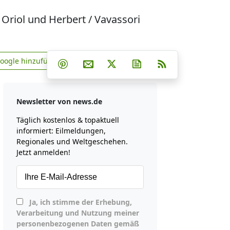
 Oriol und Herbert / Vavassori
Teilen auf Facebook
Teilen auf Whatsapp
Teilen auf Telegram
Google hinzufügen
Teilen auf Pinterest
Per E-Mail teilen
Post auf X
Newsletter abonniere
RSS
news.de zu Google hinzufügen
Newsletter von news.de
Täglich kostenlos & topaktuell
informiert: Eilmeldungen,
Regionales und Weltgeschehen.
Jetzt anmelden!
Ja, ich stimme der Erhebung,
Verarbeitung und Nutzung meiner
personenbezogenen Daten gemäß