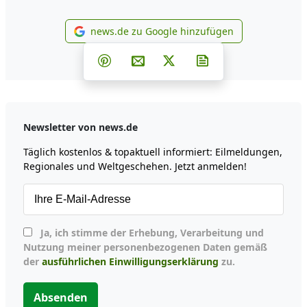
news.de zu Google hinzufügen
news.de zu Google hinzufüg
Teilen auf Facebook
Teilen auf Whatsapp
Teilen auf Telegram
Teilen auf Pinterest
Per E-Mail teilen
Post auf X
Newsletter abonni
Newsletter von news.de
Täglich kostenlos & topaktuell informiert: Eilmeldungen,
Regionales und Weltgeschehen. Jetzt anmelden!
Ja, ich stimme der Erhebung, Verarbeitung und
Nutzung meiner personenbezogenen Daten gemäß
der
ausführlichen Einwilligungserklärung
zu.
Absenden