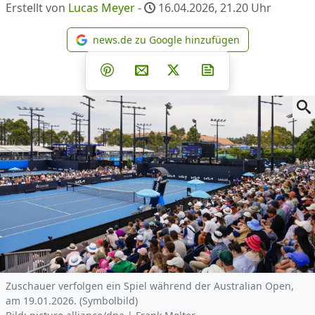
Erstellt von
Lucas Meyer
-
16.04.2026, 21.20
Uhr
news.de zu Google hinzufügen
news.de zu Google hinzufüg
Teilen auf Facebook
Teilen auf Whatsapp
Teilen auf Telegram
Teilen auf Pinterest
Per E-Mail teilen
Post auf X
Newsletter abonni
Zuschauer verfolgen ein Spiel während der Australian Open,
am 19.01.2026. (Symbolbild)