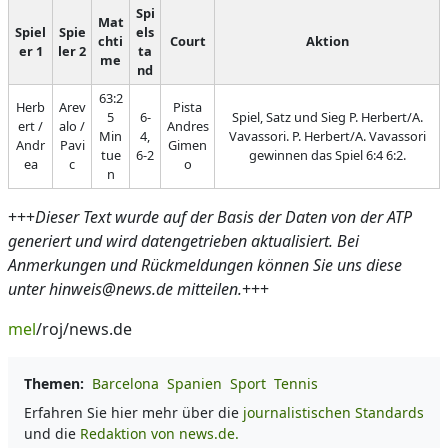
Spi
Mat
Spiel
Spie
els
chti
Court
Aktion
er 1
ler 2
ta
me
nd
63:2
Herb
Arev
Pista
5
6-
Spiel, Satz und Sieg P. Herbert/A.
ert /
alo /
Andres
Min
4,
Vavassori. P. Herbert/A. Vavassori
Andr
Pavi
Gimen
tue
6-2
gewinnen das Spiel 6:4 6:2.
ea
c
o
n
+++
Dieser Text wurde auf der Basis der Daten von der ATP
generiert und wird datengetrieben aktualisiert. Bei
Anmerkungen und Rückmeldungen können Sie uns diese
unter hinweis@news.de mitteilen.
+++
mel
/roj/news.de
Themen:
Barcelona
Spanien
Sport
Tennis
Erfahren Sie hier mehr über die
journalistischen Standards
und die
Redaktion von news.de.