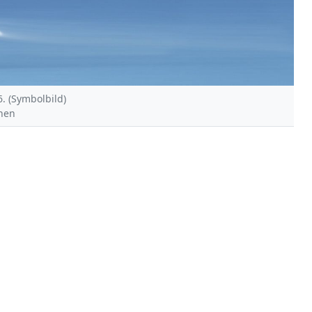
6. (Symbolbild)
chen