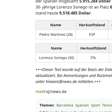
der Spanier insgesamt
5.915.284 Dollar
30- jährige Lorenzo Sonego ist an Platz
6
stand heute
9.518.485 Dollar
.
Name
Herkunftsland
Pedro Martinez (28)
ESP
Name
Herkunftsland
Lorenzo Sonego (30)
ITA
+++
Dieser Text wurde auf der Basis der Dat
aktualisiert. Bei Anmerkungen und Rückmel
unter hinweis@news.de mitteilen.
+++
mel
/roj/news.de
Themen:
Barcelona
Spanien
Sport
Tenni