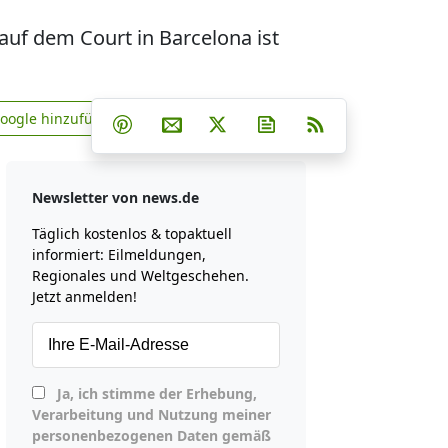
uf dem Court in Barcelona ist
Teilen auf Facebook
Teilen auf Whatsapp
Teilen auf Telegram
Google hinzufügen
Teilen auf Pinterest
Per E-Mail teilen
Post auf X
Newsletter abonniere
RSS
news.de zu Google hinzufügen
Newsletter von news.de
Täglich kostenlos & topaktuell
informiert: Eilmeldungen,
Regionales und Weltgeschehen.
Jetzt anmelden!
Ja, ich stimme der Erhebung,
Verarbeitung und Nutzung meiner
personenbezogenen Daten gemäß