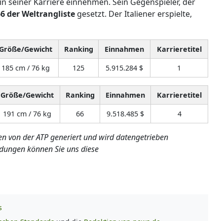
in seiner Karriere einnehmen. Sein Gegenspieler, der
6 der Weltrangliste
gesetzt. Der Italiener erspielte,
Größe/Gewicht
Ranking
Einnahmen
Karrieretitel
185 cm / 76 kg
125
5.915.284 $
1
Größe/Gewicht
Ranking
Einnahmen
Karrieretitel
191 cm / 76 kg
66
9.518.485 $
4
en von der ATP generiert und wird datengetrieben
dungen können Sie uns diese
s