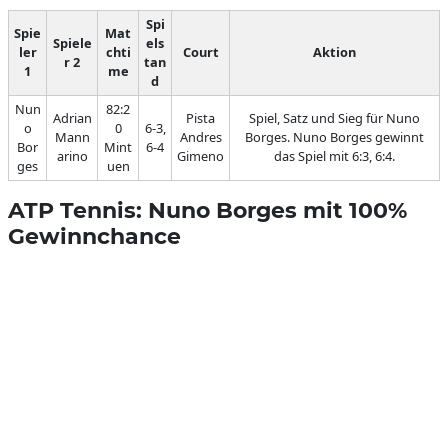
Spi
Spie
Mat
Spiele
els
ler
chti
Court
Aktion
r 2
tan
1
me
d
Nun
82:2
Adrian
Pista
Spiel, Satz und Sieg für Nuno
o
0
6-3,
Mann
Andres
Borges. Nuno Borges gewinnt
Bor
Mint
6-4
arino
Gimeno
das Spiel mit 6:3, 6:4.
ges
uen
ATP Tennis: Nuno Borges mit 100%
Gewinnchance