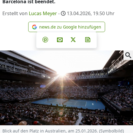
Barcelona ist beendet.
Erstellt von
Lucas Meyer
-
13.04.2026, 19.50
Uhr
news.de zu Google hinzufügen
news.de zu Google hinzufüg
Teilen auf Facebook
Teilen auf Whatsapp
Teilen auf Telegram
Teilen auf Pinterest
Per E-Mail teilen
Post auf X
Newsletter abonni
Blick auf den Platz in Australien, am 25.01.2026. (Symbolbild)