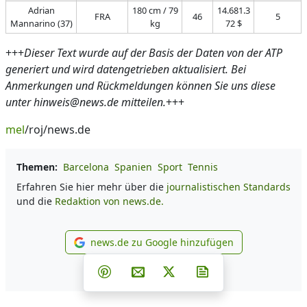
Adrian
180 cm / 79
14.681.3
FRA
46
5
Mannarino (37)
kg
72 $
+++
Dieser Text wurde auf der Basis der Daten von der ATP
generiert und wird datengetrieben aktualisiert. Bei
Anmerkungen und Rückmeldungen können Sie uns diese
unter hinweis@news.de mitteilen.
+++
mel
/roj/news.de
Themen:
Barcelona
Spanien
Sport
Tennis
Erfahren Sie hier mehr über die
journalistischen Standards
und die
Redaktion von news.de.
news.de zu Google hinzufügen
news.de zu Google hinzufüg
Teilen auf Facebook
Teilen auf Whatsapp
Teilen auf Telegram
Teilen auf Pinterest
Per E-Mail teilen
Post auf X
Newsletter abonni