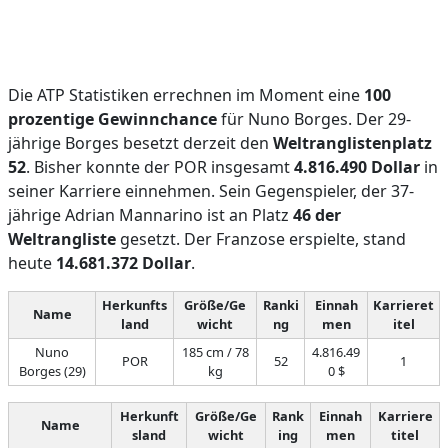
Die ATP Statistiken errechnen im Moment eine
100
prozentige Gewinnchance
für Nuno Borges. Der 29-
jährige Borges besetzt derzeit den
Weltranglistenplatz
52
. Bisher konnte der POR insgesamt
4.816.490 Dollar
in
seiner Karriere einnehmen. Sein Gegenspieler, der 37-
jährige Adrian Mannarino ist an Platz
46 der
Weltrangliste
gesetzt. Der Franzose erspielte, stand
heute
14.681.372 Dollar
.
Herkunfts
Größe/Ge
Ranki
Einnah
Karrieret
Name
land
wicht
ng
men
itel
Nuno
185 cm / 78
4.816.49
POR
52
1
Borges (29)
kg
0 $
Herkunft
Größe/Ge
Rank
Einnah
Karriere
Name
sland
wicht
ing
men
titel