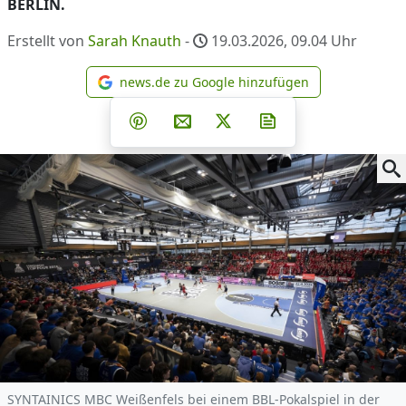
BERLIN.
Erstellt von
Sarah Knauth
-
19.03.2026, 09.04
Uhr
news.de zu Google hinzufügen
news.de zu Google hinzufüg
Teilen auf Facebook
Teilen auf Whatsapp
Teilen auf Telegram
Teilen auf Pinterest
Per E-Mail teilen
Post auf X
Newsletter abonni
SYNTAINICS MBC Weißenfels bei einem BBL-Pokalspiel in der