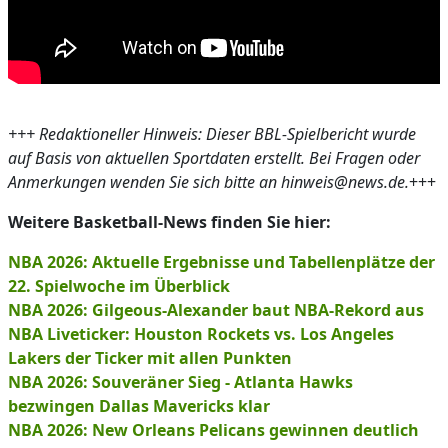
+++ Redaktioneller Hinweis: Dieser BBL-Spielbericht wurde
auf Basis von aktuellen Sportdaten erstellt. Bei Fragen oder
Anmerkungen wenden Sie sich bitte an hinweis@news.de.
+++
Weitere Basketball-News finden Sie hier:
NBA 2026: Aktuelle Ergebnisse und Tabellenplätze der
22. Spielwoche im Überblick
NBA 2026: Gilgeous-Alexander baut NBA-Rekord aus
NBA Liveticker: Houston Rockets vs. Los Angeles
Lakers der Ticker mit allen Punkten
NBA 2026: Souveräner Sieg - Atlanta Hawks
bezwingen Dallas Mavericks klar
NBA 2026: New Orleans Pelicans gewinnen deutlich