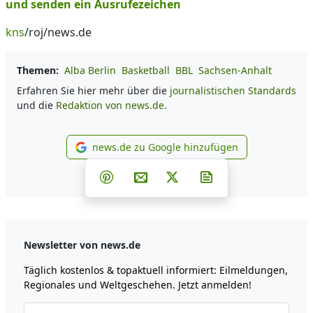
und senden ein Ausrufezeichen
kns
/roj/news.de
Themen:
Alba Berlin
Basketball
BBL
Sachsen-Anhalt
Erfahren Sie hier mehr über die
journalistischen Standards
und die
Redaktion von news.de.
news.de zu Google hinzufügen
news.de zu Google hinzufüg
Teilen auf Facebook
Teilen auf Whatsapp
Teilen auf Telegram
Teilen auf Pinterest
Per E-Mail teilen
Post auf X
Newsletter abonni
Newsletter von news.de
Täglich kostenlos & topaktuell informiert: Eilmeldungen,
Regionales und Weltgeschehen. Jetzt anmelden!