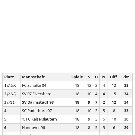
Platz
Mannschaft
Spiele
S
U
N
Diff.
Pkt.
1
(AUF)
FC Schalke 04
18
12
2
4
12
38
2
(AUF)
SV 07 Elversberg
18
10
4
4
15
34
3
(REL)
SV Darmstadt 98
18
9
7
2
12
34
4
SC Paderborn 07
18
10
3
5
8
33
5
1. FC Kaiserslautern
18
9
3
6
10
30
6
Hannover 96
18
8
5
5
6
29