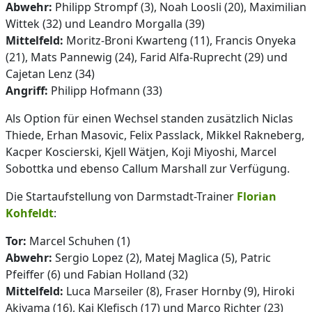
Abwehr:
Philipp Strompf (3), Noah Loosli (20), Maximilian
Wittek (32) und Leandro Morgalla (39)
Mittelfeld:
Moritz-Broni Kwarteng (11), Francis Onyeka
(21), Mats Pannewig (24), Farid Alfa-Ruprecht (29) und
Cajetan Lenz (34)
Angriff:
Philipp Hofmann (33)
Als Option für einen Wechsel standen zusätzlich Niclas
Thiede, Erhan Masovic, Felix Passlack, Mikkel Rakneberg,
Kacper Koscierski, Kjell Wätjen, Koji Miyoshi, Marcel
Sobottka und ebenso Callum Marshall zur Verfügung.
Die Startaufstellung von Darmstadt-Trainer
Florian
Kohfeldt
:
Tor:
Marcel Schuhen (1)
Abwehr:
Sergio Lopez (2), Matej Maglica (5), Patric
Pfeiffer (6) und Fabian Holland (32)
Mittelfeld:
Luca Marseiler (8), Fraser Hornby (9), Hiroki
Akiyama (16), Kai Klefisch (17) und Marco Richter (23)