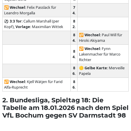
🔁
Wechsel
: Felix Passlack für
7
Leandro Morgalla
4.
⚽
3:3
Tor
: Callum Marshall (per
8
Kopf),
Vorlage
: Maximilian Wittek
2.
8
🔁
Wechsel
: Paul Will für
4.
Hiroki Akiyama
🔁
Wechsel
: Fynn
8
Lakenmacher für Marco
4.
Richter
8
🟡
Gelbe Karte
: Merveille
6.
Papela
🔁
Wechsel
: Kjell Wätjen für Farid
8
Alfa-Ruprecht
6.
2. Bundesliga, Spieltag 18: Die
Tabelle am 18.01.2026 nach dem Spiel
VfL Bochum gegen SV Darmstadt 98