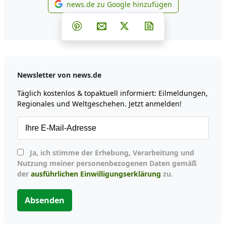
news.de zu Google hinzufügen
news.de zu Google hinzufüg
Teilen auf Facebook
Teilen auf Whatsapp
Teilen auf Telegram
Teilen auf Pinterest
Per E-Mail teilen
Post auf X
Newsletter abonni
Newsletter von news.de
Täglich kostenlos & topaktuell informiert: Eilmeldungen,
Regionales und Weltgeschehen. Jetzt anmelden!
Ja, ich stimme der Erhebung, Verarbeitung und
Nutzung meiner personenbezogenen Daten gemäß
der
ausführlichen Einwilligungserklärung
zu.
Absenden