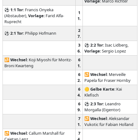
Vorlage
: Marco Richter
⚽
1:1
Tor
: Francis Onyeka
1
(Abstauber),
Vorlage
: Farid Alfa-
1.
Ruprecht
2
⚽
2:1
Tor
: Philipp Hofmann
7.
3
⚽
2:2
Tor
: Isac Lidberg,
6.
Vorlage
: Sergio Lopez
🔁
Wechsel
: Koji Miyoshi für Moritz-
6
Broni Kwarteng
1.
6
🔁
Wechsel
: Merveille
2.
Papela für Fraser Hornby
6
🟡
Gelbe Karte
: Kai
4.
Klefisch
6
⚽
2:3
Tor
: Leandro
9.
Morgalla (Eigentor)
7
🔁
Wechsel
: Aleksandar
1.
Vukotic für Fabian Holland
🔁
Wechsel
: Callum Marshall für
7
Cajetan Lenz
4.