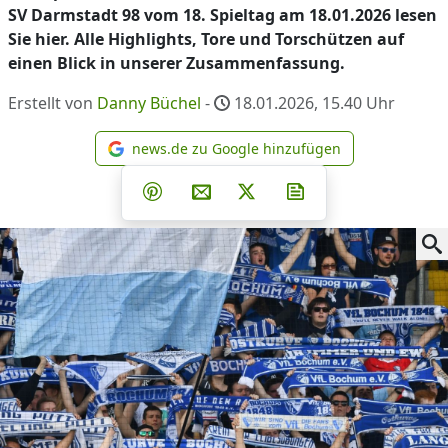
SV Darmstadt 98 vom 18. Spieltag am 18.01.2026 lesen
Sie hier. Alle Highlights, Tore und Torschützen auf
einen Blick in unserer Zusammenfassung.
Erstellt von
Danny Büchel
-
18.01.2026, 15.40
Uhr
news.de zu Google hinzufügen
news.de zu Google hinzufüg
Teilen auf Facebook
Teilen auf Whatsapp
Teilen auf Telegram
Teilen auf Pinterest
Per E-Mail teilen
Post auf X
Newsletter abonni