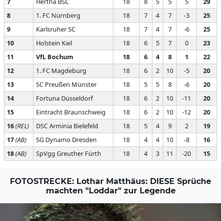
7
Hertha BSC
18
8
5
5
5
29
8
1. FC Nürnberg
18
7
4
7
-3
25
9
Karlsruher SC
18
7
4
7
-6
25
10
Holstein Kiel
18
6
5
7
0
23
11
VfL Bochum
18
6
4
8
1
22
12
1. FC Magdeburg
18
6
2
10
-5
20
13
SC Preußen Münster
18
5
5
8
-6
20
14
Fortuna Düsseldorf
18
6
2
10
-11
20
15
Eintracht Braunschweig
18
6
2
10
-12
20
16
(REL)
DSC Arminia Bielefeld
18
5
4
9
2
19
17
(AB)
SG Dynamo Dresden
18
4
4
10
-8
16
18
(AB)
SpVgg Greuther Fürth
18
4
3
11
-20
15
FOTOSTRECKE: Lothar Matthäus: DIESE Sprüche
machten "Loddar" zur Legende