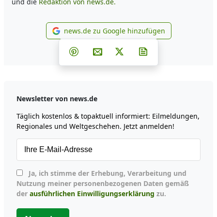
und die
Redaktion von news.de.
news.de zu Google hinzufügen
news.de zu Google hinzufüg
Teilen auf Facebook
Teilen auf Whatsapp
Teilen auf Telegram
Teilen auf Pinterest
Per E-Mail teilen
Post auf X
Newsletter abonni
Newsletter von news.de
Täglich kostenlos & topaktuell informiert: Eilmeldungen,
Regionales und Weltgeschehen. Jetzt anmelden!
Ja, ich stimme der Erhebung, Verarbeitung und
Nutzung meiner personenbezogenen Daten gemäß
der
ausführlichen Einwilligungserklärung
zu.