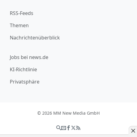
RSS-Feeds
Themen
Nachrichtenüberblick
Jobs bei news.de
KI-Richtlinie
Privatsphäre
© 2026 MM New Media GmbH