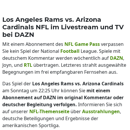
Los Angeles Rams vs. Arizona
Cardinals NFL im Livestream und TV
bei DAZN
Mit einem Abonnement des
NFL Game Pass
verpassen
Sie kein Spiel der National
Football
League. Spiele mit
deutschem Kommentar werden wöchentlich auf
DAZN
,
Joyn, und
RTL
übertragen. Letzteres strahlt ausgewählte
Begegnungen im frei empfangbaren Fernsehen aus.
Das Spiel der
Los Angeles Rams vs. Arizona Cardinals
am Sonntag um 22:25 Uhr können Sie
mit einem
Abonnement auf DAZN im original Kommentar oder
deutscher Begleitung verfolgen.
Informieren Sie sich
auf unserer
NFL-Themenseite
über
Ausstrahlungen
,
deutsche Beteiligungen und Ergebnisse der
amerikanischen Sportliga.