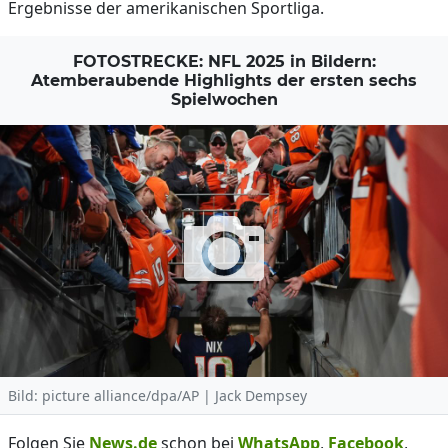
Ergebnisse der amerikanischen Sportliga.
FOTOSTRECKE: NFL 2025 in Bildern:
Atemberaubende Highlights der ersten sechs
Spielwochen
Bild: picture alliance/dpa/AP | Jack Dempsey
Folgen Sie
News.de
schon bei
WhatsApp
,
Facebook
,