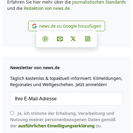
Erfahren Sie hier mehr über die
journalistischen Standards
und die
Redaktion von news.de.
news.de zu Google hinzufügen
news.de zu Google hinzufüg
Teilen auf Facebook
Teilen auf Whatsapp
Teilen auf Telegram
Teilen auf Pinterest
Per E-Mail teilen
Post auf X
Newsletter abonni
Newsletter von news.de
Täglich kostenlos & topaktuell informiert: Eilmeldungen,
Regionales und Weltgeschehen. Jetzt anmelden!
Ja, ich stimme der Erhebung, Verarbeitung und
Nutzung meiner personenbezogenen Daten gemäß
der
ausführlichen Einwilligungserklärung
zu.