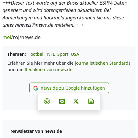
+++
Dieser Text wurde auf der Basis aktueller
ESPN-Daten
generiert und wird datengetrieben aktualisiert. Bei
Anmerkungen und Rückmeldungen können Sie uns diese
unter hinweis@news.de mitteilen.
+++
mel
/roj/news.de
Themen:
Football
NFL
Sport
USA
Erfahren Sie hier mehr über die
journalistischen Standards
und die
Redaktion von news.de.
news.de zu Google hinzufügen
news.de zu Google hinzufüg
Teilen auf Facebook
Teilen auf Whatsapp
Teilen auf Telegram
Teilen auf Pinterest
Per E-Mail teilen
Post auf X
Newsletter abonni
Newsletter von news.de