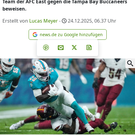
Team der AFC East gegen die Tampa Bay Buccaneers
beweisen.
Erstellt von
Lucas Meyer
-
24.12.2025, 06.37
Uhr
news.de zu Google hinzufügen
news.de zu Google hinzufüg
Teilen auf Facebook
Teilen auf Whatsapp
Teilen auf Telegram
Teilen auf Pinterest
Per E-Mail teilen
Post auf X
Newsletter abonni