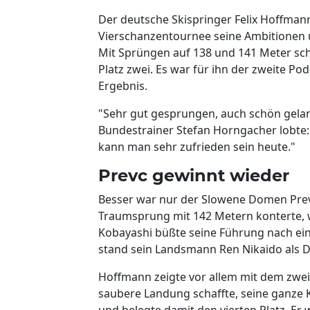
Der deutsche Skispringer Felix Hoffman
Vierschanzentournee seine Ambitionen 
Mit Sprüngen auf 138 und 141 Meter sch
Platz zwei. Es war für ihn der zweite Po
Ergebnis.
"Sehr gut gesprungen, auch schön gelan
Bundestrainer Stefan Horngacher lobte: 
kann man sehr zufrieden sein heute."
Prevc gewinnt wieder
Besser war nur der Slowene Domen Pre
Traumsprung mit 142 Metern konterte, wa
Kobayashi büßte seine Führung nach ei
stand sein Landsmann Ren Nikaido als D
Hoffmann zeigte vor allem mit dem zwei
saubere Landung schaffte, seine ganze 
und belegte damit den vierten Platz. Er 