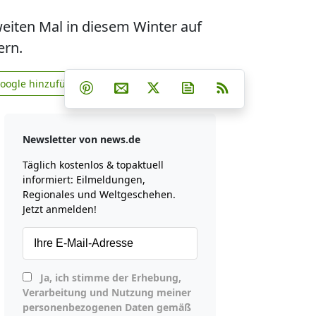
eiten Mal in diesem Winter auf
ern.
Teilen auf Facebook
Teilen auf Whatsapp
Teilen auf Telegram
Google hinzufügen
Teilen auf Pinterest
Per E-Mail teilen
Post auf X
Newsletter abonniere
RSS
news.de zu Google hinzufügen
Newsletter von news.de
Täglich kostenlos & topaktuell
informiert: Eilmeldungen,
Regionales und Weltgeschehen.
Jetzt anmelden!
Ja, ich stimme der Erhebung,
Verarbeitung und Nutzung meiner
personenbezogenen Daten gemäß