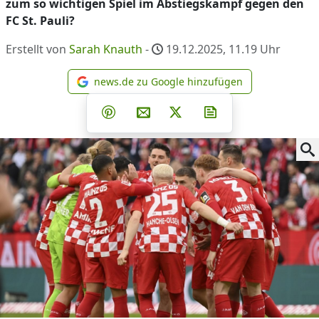
zum so wichtigen Spiel im Abstiegskampf gegen den
FC St. Pauli?
Erstellt von
Sarah Knauth
-
19.12.2025, 11.19
Uhr
news.de zu Google hinzufügen
news.de zu Google hinzufüg
Teilen auf Facebook
Teilen auf Whatsapp
Teilen auf Telegram
Teilen auf Pinterest
Per E-Mail teilen
Post auf X
Newsletter abonni