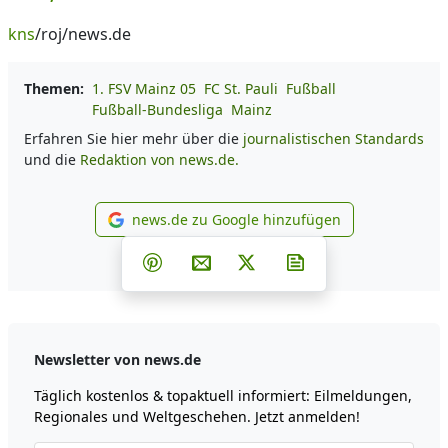
kns
/roj/news.de
Themen:
1. FSV Mainz 05
FC St. Pauli
Fußball
Fußball-Bundesliga
Mainz
Erfahren Sie hier mehr über die
journalistischen Standards
und die
Redaktion von news.de.
news.de zu Google hinzufügen
news.de zu Google hinzufüg
Teilen auf Facebook
Teilen auf Whatsapp
Teilen auf Telegram
Teilen auf Pinterest
Per E-Mail teilen
Post auf X
Newsletter abonni
Newsletter von news.de
Täglich kostenlos & topaktuell informiert: Eilmeldungen,
Regionales und Weltgeschehen. Jetzt anmelden!