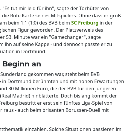
"Es tut mir leid für ihn", sagte der Torhüter von
die Rote Karte seines Mitspielers. Ohne dass er groß
ham beim 1:1 (1:0) des BVB beim
SC Freiburg
in der
gischen Figur geworden. Der Platzverweis des
er 53. Minute war ein "Gamechanger", sagte
m ihn auf seine Kappe - und dennoch passte er zu
tuation in Dortmund.
n Beginn an
C Sunderland gekommen war, steht beim BVB
e in Dortmund berühmten und mit hohen Erwartungen
d 30 Millionen Euro, die der BVB für den jüngeren
 (Real Madrid) hinblätterte. Doch bislang kommt der
Freiburg bestritt er erst sein fünftes Liga-Spiel von
er raus - auch beim brisanten Borussen-Duell mit
amtthematik einzahlen. Solche Situationen passieren im