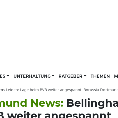
LES
UNTERHALTUNG
RATGEBER
THEMEN
M
s Leiden: Lage beim BVB weiter angespannt: Borussia Dortmund (BVB) New
tmund News:
Bellingh
 weiter angespannt