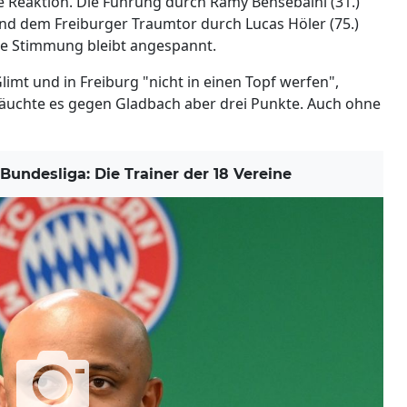
ne Reaktion. Die Führung durch Ramy Bensebaini (31.)
und dem Freiburger Traumtor durch Lucas Höler (75.)
Die Stimmung bleibt angespannt.
mt und in Freiburg "nicht in einen Topf werfen",
bräuchte es gegen Gladbach aber drei Punkte. Auch ohne
undesliga: Die Trainer der 18 Vereine