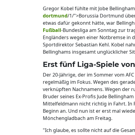
Gregor Kobel fühlte mit Jobe Bellingham. 
dortmund
/1/">Borussia Dortmund über 
etwas dafür gekonnt hätte, war Belling
Fußball
-Bundesliga am Sonntag zur tra
Engländers wegen einer Notbremse in d
Sportdirektor Sebastian Kehl. Kobel nah
Bellinghams insgesamt unglücklicher Si
Erst fünf Liga-Spiele vo
Der 20-Jährige, der im Sommer vom AF
regelmäßig im Fokus. Wegen des gerad
verknüpften Nachnamens. Wegen der run
Bruder seines Ex-Profis Jude Bellingham
Mittelfeldmann nicht richtig in Fahrt. In 
Beginn an. Und nun ist er erst mal wied
Mönchengladbach am Freitag.
"Ich glaube, es sollte nicht auf die Ges