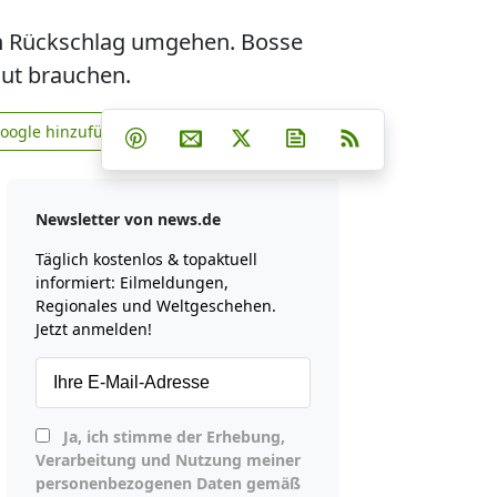
n Rückschlag umgehen. Bosse
gut brauchen.
Teilen auf Facebook
Teilen auf Whatsapp
Teilen auf Telegram
Google hinzufügen
Teilen auf Pinterest
Per E-Mail teilen
Post auf X
Newsletter abonniere
RSS
news.de zu Google hinzufügen
Newsletter von news.de
Täglich kostenlos & topaktuell
informiert: Eilmeldungen,
Regionales und Weltgeschehen.
Jetzt anmelden!
Ja, ich stimme der Erhebung,
Verarbeitung und Nutzung meiner
personenbezogenen Daten gemäß