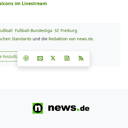
Falcons im Livestream
Fußball
Fußball-Bundesliga
SC Freiburg
ischen Standards
und die
Redaktion von news.de.
Teilen auf Facebook
Teilen auf Whatsapp
Teilen auf Telegram
e hinzufügen
Teilen auf Pinterest
Per E-Mail teilen
Post auf X
Newsletter abonnieren
RSS
s.de zu Google hinzufügen