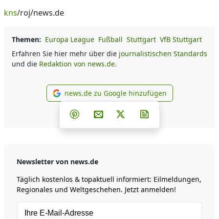
kns
/roj/news.de
Themen:
Europa League
Fußball
Stuttgart
VfB Stuttgart
Erfahren Sie hier mehr über die
journalistischen Standards
und die
Redaktion von news.de.
news.de zu Google hinzufügen
news.de zu Google hinzufüg
Teilen auf Facebook
Teilen auf Whatsapp
Teilen auf Telegram
Teilen auf Pinterest
Per E-Mail teilen
Post auf X
Newsletter abonni
Newsletter von news.de
Täglich kostenlos & topaktuell informiert: Eilmeldungen,
Regionales und Weltgeschehen. Jetzt anmelden!