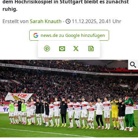
dem Hochrisikospiel in Stuttgart bleibt es zunächst
ruhig.
Erstellt von
Sarah Knauth
-
11.12.2025, 20.41
Uhr
news.de zu Google hinzufügen
news.de zu Google hinzufüg
Teilen auf Facebook
Teilen auf Whatsapp
Teilen auf Telegram
Teilen auf Pinterest
Per E-Mail teilen
Post auf X
Newsletter abonni