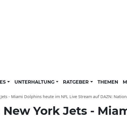
LES
UNTERHALTUNG
RATGEBER
THEMEN
M
s - Miami Dolphins heute im NFL Live Stream auf DAZN: National Football League live am
:
New York Jets - Mia