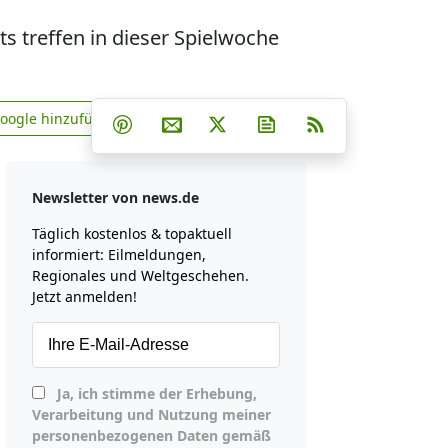
s treffen in dieser Spielwoche
Teilen auf Facebook
Teilen auf Whatsapp
Teilen auf Telegram
Google hinzufügen
Teilen auf Pinterest
Per E-Mail teilen
Post auf X
Newsletter abonniere
RSS
news.de zu Google hinzufügen
Newsletter von news.de
Täglich kostenlos & topaktuell
informiert: Eilmeldungen,
Regionales und Weltgeschehen.
Jetzt anmelden!
Ja, ich stimme der Erhebung,
Verarbeitung und Nutzung meiner
personenbezogenen Daten gemäß