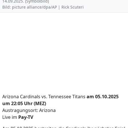
14.09.2025. (Symbolbild)
Bild: picture alliance/dpa/AP | Rick Scuteri
Arizona Cardinals vs. Tennessee Titans
am 05.10.2025
um 22:05 Uhr (MEZ)
Austragungsort: Arizona
Live im
Pay-TV