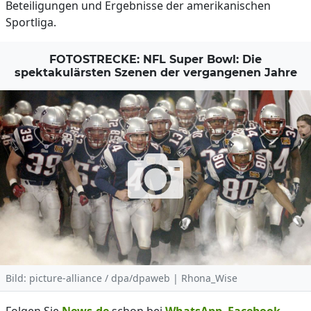
Beteiligungen und Ergebnisse der amerikanischen
Sportliga.
FOTOSTRECKE: NFL Super Bowl: Die
spektakulärsten Szenen der vergangenen Jahre
Bild: picture-alliance / dpa/dpaweb | Rhona_Wise