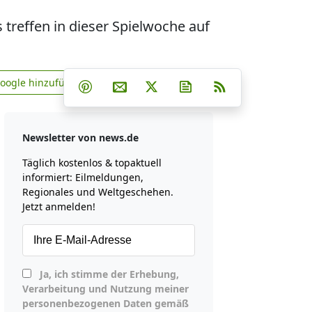
 treffen in dieser Spielwoche auf
Teilen auf Facebook
Teilen auf Whatsapp
Teilen auf Telegram
Google hinzufügen
Teilen auf Pinterest
Per E-Mail teilen
Post auf X
Newsletter abonniere
RSS
news.de zu Google hinzufügen
Newsletter von news.de
Täglich kostenlos & topaktuell
informiert: Eilmeldungen,
Regionales und Weltgeschehen.
Jetzt anmelden!
Ja, ich stimme der Erhebung,
Verarbeitung und Nutzung meiner
personenbezogenen Daten gemäß