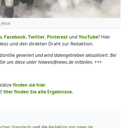
a_Wise
p
,
Facebook
,
Twitter
,
Pinterest
und
YouTube
? Hier
deos und den direkten Draht zur Redaktion.
ldontlie
generiert und wird datengetrieben aktualisiert. Bei
 uns diese unter hinweis@news.de mitteilen.
+++
plätze
finden sie hier
t!
Hier finden Sie alle Ergebnisse.
ischen Standards
und die
Redaktion von news.de.