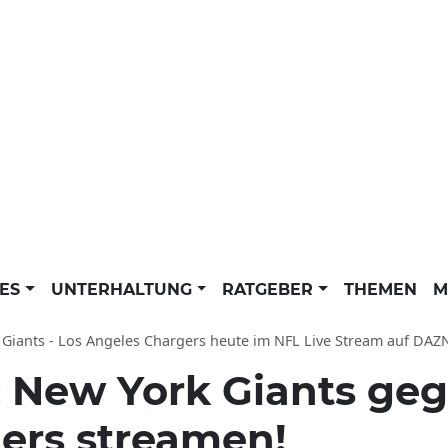
LES
UNTERHALTUNG
RATGEBER
THEMEN
M
ts - Los Angeles Chargers heute im NFL Live Stream auf DAZN: National Football League live
:
New York Giants geg
ers streamen!