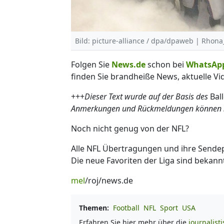
Bild: picture-alliance / dpa/dpaweb | Rhon
Folgen Sie
News.de
schon bei
WhatsAp
finden Sie brandheiße News, aktuelle Vi
+++
Dieser Text wurde auf der Basis des
Bal
Anmerkungen und Rückmeldungen können Sie
Noch nicht genug von der NFL?
Alle NFL Übertragungen und ihre Sende
Die neue Favoriten der Liga sind bekann
mel
/roj/news.de
Themen:
Football
NFL
Sport
USA
Erfahren Sie hier mehr über die
journalist