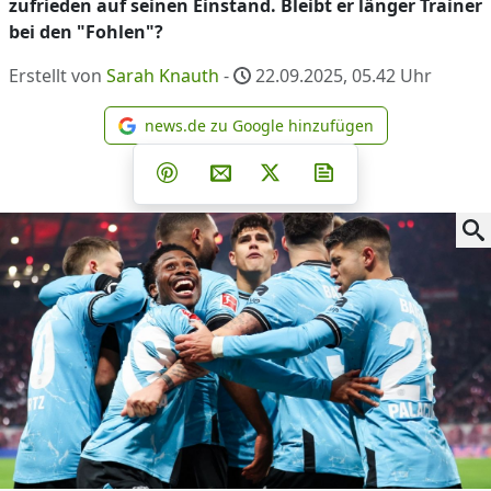
zufrieden auf seinen Einstand. Bleibt er länger Trainer
bei den "Fohlen"?
Erstellt von
Sarah Knauth
-
22.09.2025, 05.42
Uhr
news.de zu Google hinzufügen
news.de zu Google hinzufüg
Teilen auf Facebook
Teilen auf Whatsapp
Teilen auf Telegram
Teilen auf Pinterest
Per E-Mail teilen
Post auf X
Newsletter abonni