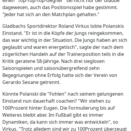
einen "Top-Top-Top-Gegner" sei nicht nur der Glaube
dagewesen, auch das Positionsspiel habe gestimmt.
"Jeder hat sich an den Matchplan gehalten."
Gladbachs Sportdirektor Roland Virkus lobte Polanskis
Einstand. "Er ist in die Köpfe der Jungs reingekommen,
das war wichtig in der Situation. Die Jungs haben an sich
geglaubt und waren energetisch", sagte der nach dem
zögerlichen Handeln auf der Trainerposition teils in die
Kritik geratene 58-Jährige. Nach drei sieglosen
Saisonspielen und saisonübergreifend zehn
Begegnungen ohne Erfolg hatte sich der Verein von
Gerardo Seoane getrennt.
Könnte Polanski die "Fohlen" nach seinem gelungenen
Einstand nun dauerhaft coachen? "Wir stehen zu
100Prozent hinter Eugen. Die Formulierung bis auf
Weiteres bleibt aber. Im Fußball gibt es immer
Dynamiken, da kann sich immer was entwickeln", so
Virkus. "Trotz alledem sind wir zu 100Prozent überzeugt