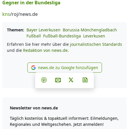
Gegner in der Bundesliga
kns
/roj/news.de
Themen:
Bayer Leverkusen
Borussia Mönchengladbach
Fußball
Fußball-Bundesliga
Leverkusen
Erfahren Sie hier mehr über die
journalistischen Standards
und die
Redaktion von news.de.
news.de zu Google hinzufügen
news.de zu Google hinzufüg
Teilen auf Facebook
Teilen auf Whatsapp
Teilen auf Telegram
Teilen auf Pinterest
Per E-Mail teilen
Post auf X
Newsletter abonni
Newsletter von news.de
Täglich kostenlos & topaktuell informiert: Eilmeldungen,
Regionales und Weltgeschehen. Jetzt anmelden!