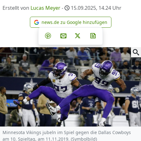
Erstellt von
Lucas Meyer
-
15.09.2025, 14.24
Uhr
news.de zu Google hinzufügen
news.de zu Google hinzufüg
Teilen auf Facebook
Teilen auf Whatsapp
Teilen auf Telegram
Teilen auf Pinterest
Per E-Mail teilen
Post auf X
Newsletter abonni
Minnesota Vikings jubeln im Spiel gegen die Dallas Cowboys
am 10. Spieltag, am 11.11.2019. (Symbolbild)