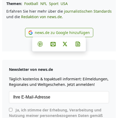
Themen:
Football
NFL
Sport
USA
Erfahren Sie hier mehr über die
journalistischen Standards
und die
Redaktion von news.de.
news.de zu Google hinzufügen
news.de zu Google hinzufüg
Teilen auf Facebook
Teilen auf Whatsapp
Teilen auf Telegram
Teilen auf Pinterest
Per E-Mail teilen
Post auf X
Newsletter abonni
Newsletter von news.de
Täglich kostenlos & topaktuell informiert: Eilmeldungen,
Regionales und Weltgeschehen. Jetzt anmelden!
Ja, ich stimme der Erhebung, Verarbeitung und
Nutzung meiner personenbezogenen Daten gemäß