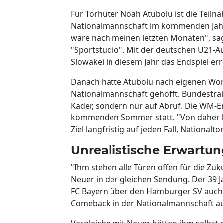
Für Torhüter Noah Atubolu ist die Tei
Nationalmannschaft im kommenden Jahr e
wäre nach meinen letzten Monaten", sa
"Sportstudio". Mit der deutschen U21-Au
Slowakei in diesem Jahr das Endspiel err
Danach hatte Atubolu nach eigenen Wor
Nationalmannschaft gehofft. Bundestrain
Kader, sondern nur auf Abruf. Die WM-
kommenden Sommer statt. "Von daher hab
Ziel langfristig auf jeden Fall, National
Unrealistische Erwartu
"Ihm stehen alle Türen offen für die Zuk
Neuer in der gleichen Sendung. Der 39 J
FC Bayern über den Hamburger SV auch i
Comeback in der Nationalmannschaft a
Vergleiche mit Neuer hätten ihm selbst n