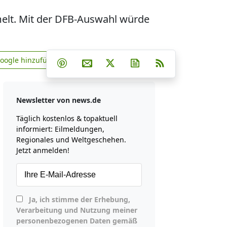
elt. Mit der DFB-Auswahl würde
Teilen auf Facebook
Teilen auf Whatsapp
Teilen auf Telegram
Google hinzufügen
Teilen auf Pinterest
Per E-Mail teilen
Post auf X
Newsletter abonniere
RSS
news.de zu Google hinzufügen
Newsletter von news.de
Täglich kostenlos & topaktuell
informiert: Eilmeldungen,
Regionales und Weltgeschehen.
Jetzt anmelden!
Ja, ich stimme der Erhebung,
Verarbeitung und Nutzung meiner
personenbezogenen Daten gemäß