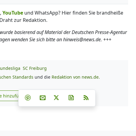
,
YouTube
und WhatsApp? Hier finden Sie brandheiße
Draht zur Redaktion.
 wurde basierend auf Material der Deutschen Presse-Agentur
ragen wenden Sie sich bitte an hinweis@news.de.
+++
Bundesliga
SC Freiburg
ischen Standards
und die
Redaktion von news.de.
Teilen auf Facebook
Teilen auf Whatsapp
Teilen auf Telegram
e hinzufügen
Teilen auf Pinterest
Per E-Mail teilen
Post auf X
Newsletter abonnieren
RSS
s.de zu Google hinzufügen