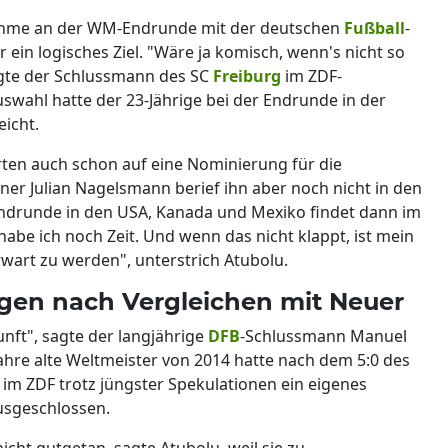
lnahme an der WM-Endrunde mit der deutschen
Fußball
-
in logisches Ziel. "Wäre ja komisch, wenn's nicht so
gte der Schlussmann des SC
Freiburg
im ZDF-
swahl hatte der 23-Jährige bei der Endrunde in der
eicht.
ten auch schon auf eine Nominierung für die
er Julian Nagelsmann berief ihn aber noch nicht in den
Endrunde in den USA, Kanada und Mexiko findet dann im
e ich noch Zeit. Und wenn das nicht klappt, ist mein
torwart zu werden", unterstrich Atubolu.
ngen nach Vergleichen mit Neuer
unft", sagte der langjährige
DFB
-Schlussmann Manuel
ahre alte Weltmeister von 2014 hatte nach dem 5:0 des
m ZDF trotz jüngster Spekulationen ein eigenes
usgeschlossen.
icht gutgetan, sagte Atubolu, weil sie zu