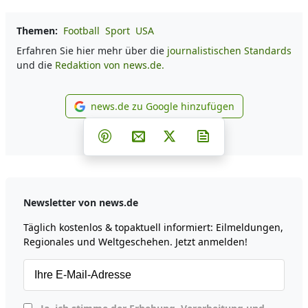
Themen:
Football
Sport
USA
Erfahren Sie hier mehr über die
journalistischen Standards
und die
Redaktion von news.de.
news.de zu Google hinzufügen
news.de zu Google hinzufüg
Teilen auf Facebook
Teilen auf Whatsapp
Teilen auf Telegram
Teilen auf Pinterest
Per E-Mail teilen
Post auf X
Newsletter abonni
Newsletter von news.de
Täglich kostenlos & topaktuell informiert: Eilmeldungen,
Regionales und Weltgeschehen. Jetzt anmelden!