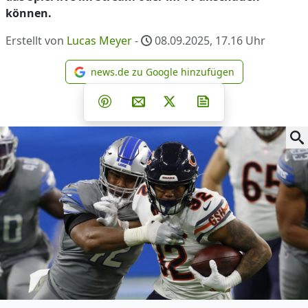
können.
Erstellt von
Lucas Meyer
-
08.09.2025, 17.16
Uhr
news.de zu Google hinzufügen
news.de zu Google hinzufüg
Teilen auf Facebook
Teilen auf Whatsapp
Teilen auf Telegram
Teilen auf Pinterest
Per E-Mail teilen
Post auf X
Newsletter abonni