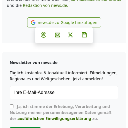
und die
Redaktion von news.de.
news.de zu Google hinzufügen
news.de zu Google hinzufüg
Teilen auf Facebook
Teilen auf Whatsapp
Teilen auf Telegram
Teilen auf Pinterest
Per E-Mail teilen
Post auf X
Newsletter abonni
Newsletter von news.de
Täglich kostenlos & topaktuell informiert: Eilmeldungen,
Regionales und Weltgeschehen. Jetzt anmelden!
Ja, ich stimme der Erhebung, Verarbeitung und
Nutzung meiner personenbezogenen Daten gemäß
der
ausführlichen Einwilligungserklärung
zu.