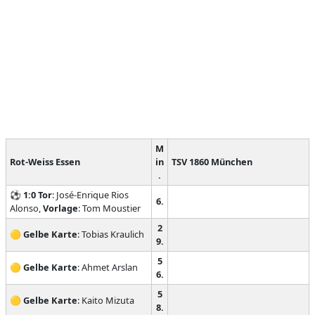
M
Rot-Weiss Essen
in
TSV 1860 München
.
⚽
1:0
Tor
: José-Enrique Rios
6.
Alonso,
Vorlage
: Tom Moustier
2
🟡
Gelbe Karte
: Tobias Kraulich
9.
5
🟡
Gelbe Karte
: Ahmet Arslan
6.
5
🟡
Gelbe Karte
: Kaito Mizuta
8.