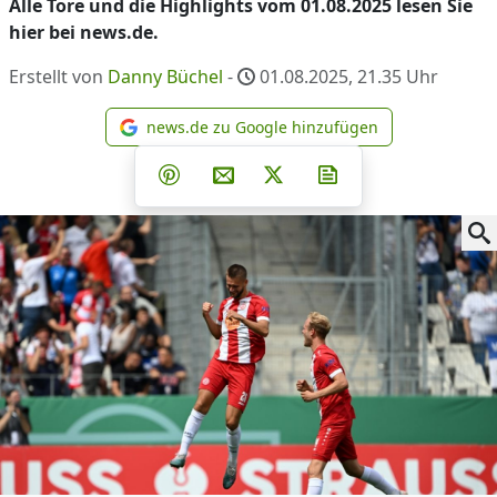
Alle Tore und die Highlights vom 01.08.2025 lesen Sie
hier bei news.de.
Erstellt von
Danny Büchel
-
01.08.2025, 21.35
Uhr
news.de zu Google hinzufügen
news.de zu Google hinzufüg
Teilen auf Facebook
Teilen auf Whatsapp
Teilen auf Telegram
Teilen auf Pinterest
Per E-Mail teilen
Post auf X
Newsletter abonni