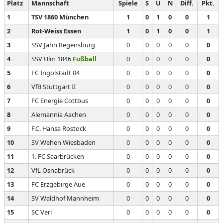
Platz
Mannschaft
Spiele
S
U
N
Diff.
Pkt.
1
TSV 1860 München
1
0
1
0
0
1
2
Rot-Weiss Essen
1
0
1
0
0
1
3
SSV Jahn Regensburg
0
0
0
0
0
0
4
SSV Ulm 1846
Fußball
0
0
0
0
0
0
5
FC Ingolstadt 04
0
0
0
0
0
0
6
VfB Stuttgart II
0
0
0
0
0
0
7
FC Energie Cottbus
0
0
0
0
0
0
8
Alemannia Aachen
0
0
0
0
0
0
9
F.C. Hansa Rostock
0
0
0
0
0
0
10
SV Wehen Wiesbaden
0
0
0
0
0
0
11
1. FC Saarbrücken
0
0
0
0
0
0
12
VfL Osnabrück
0
0
0
0
0
0
13
FC Erzgebirge Aue
0
0
0
0
0
0
14
SV Waldhof Mannheim
0
0
0
0
0
0
15
SC Verl
0
0
0
0
0
0