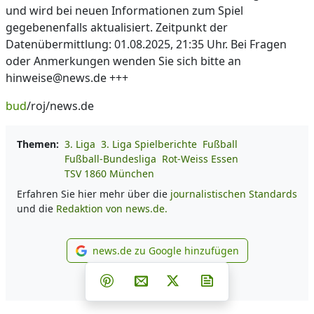
und wird bei neuen Informationen zum Spiel
gegebenenfalls aktualisiert. Zeitpunkt der
Datenübermittlung: 01.08.2025, 21:35 Uhr. Bei Fragen
oder Anmerkungen wenden Sie sich bitte an
hinweise@news.de +++
bud
/roj/news.de
Themen:
3. Liga
3. Liga Spielberichte
Fußball
Fußball-Bundesliga
Rot-Weiss Essen
TSV 1860 München
Erfahren Sie hier mehr über die
journalistischen Standards
und die
Redaktion von news.de.
news.de zu Google hinzufügen
news.de zu Google hinzufüg
Teilen auf Facebook
Teilen auf Whatsapp
Teilen auf Telegram
Teilen auf Pinterest
Per E-Mail teilen
Post auf X
Newsletter abonni