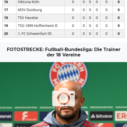
16
Viktoria Köln
0
0
0
0
0
0
17
MSV Duisburg
0
0
0
0
0
0
18
TSV Havelse
0
0
0
0
0
0
19
TSG 1899 Hoffenheim II
0
0
0
0
0
0
20
1. FC Schweinfurt 05
0
0
0
0
0
0
FOTOSTRECKE: Fußball-Bundesliga: Die Trainer
der 18 Vereine