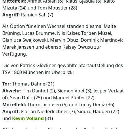
Mittelfeld:
Ahmet Arslan (6), Klaus Gjasula (8), Kaito
Mizuta (24) und Tom Moustier (28)
Angriff:
Ramien Safi (7)
Als Option für einen Wechsel standen diesmal Malte
Brüning, Lucas Brumme, Nils Kaiser, Torben Müsel,
Gianluca Swajkowski, Marvin Obuz, Dominik Martinovic,
Marek Janssen und ebenso Kelsey Owusu zur
Verfügung.
Die von Patrick Glöckner gewählte Startaufstellung des
TSV 1860 München im Überblick:
Tor:
Thomas Dähne (21)
Abwehr:
Tim Danhof (2), Siemen Voet (3), Jesper Verlaat
(4), Sean Dulic (25) und Manuel Pfeifer (27)
Mittelfeld:
Thore Jacobsen (5) und Tunay Deniz (36)
Angriff:
Florian Niederlechner (7), Sigurd Haugen (22)
und
Kevin Volland
(31)