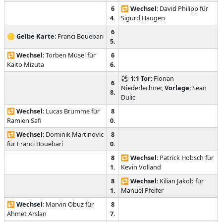
6
🔁
Wechsel
: David Philipp für
4.
Sigurd Haugen
6
🟡
Gelbe Karte
: Franci Bouebari
5.
🔁
Wechsel
: Torben Müsel für
6
Kaito Mizuta
6.
⚽
1:1
Tor
: Florian
6
Niederlechner,
Vorlage
: Sean
8.
Dulic
🔁
Wechsel
: Lucas Brumme für
8
Ramien Safi
0.
🔁
Wechsel
: Dominik Martinovic
8
für Franci Bouebari
0.
8
🔁
Wechsel
: Patrick Hobsch für
1.
Kevin Volland
8
🔁
Wechsel
: Kilian Jakob für
1.
Manuel Pfeifer
🔁
Wechsel
: Marvin Obuz für
8
Ahmet Arslan
7.