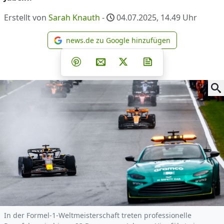
Erstellt von
Sarah Knauth
-
04.07.2025, 14.49
Uhr
news.de zu Google hinzufügen
news.de zu Google hinzufüg
Teilen auf Facebook
Teilen auf Whatsapp
Teilen auf Telegram
Teilen auf Pinterest
Per E-Mail teilen
Post auf X
Newsletter abonni
In der Formel-1-Weltmeisterschaft treten professionelle