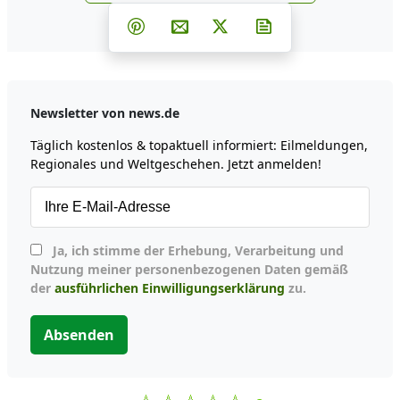
Teilen auf Facebook
Teilen auf Whatsapp
Teilen auf Telegram
Teilen auf Pinterest
Per E-Mail teilen
Post auf X
Newsletter abonni
Newsletter von news.de
Täglich kostenlos & topaktuell informiert: Eilmeldungen,
Regionales und Weltgeschehen. Jetzt anmelden!
Ja, ich stimme der Erhebung, Verarbeitung und
Nutzung meiner personenbezogenen Daten gemäß
der
ausführlichen Einwilligungserklärung
zu.
Absenden