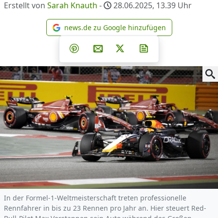
Erstellt von
Sarah Knauth
-
28.06.2025, 13.39
Uhr
news.de zu Google hinzufügen
news.de zu Google hinzufüg
Teilen auf Facebook
Teilen auf Whatsapp
Teilen auf Telegram
Teilen auf Pinterest
Per E-Mail teilen
Post auf X
Newsletter abonni
In der Formel-1-Weltmeisterschaft treten professionelle
Rennfahrer in bis zu 23 Rennen pro Jahr an. Hier steuert Red-