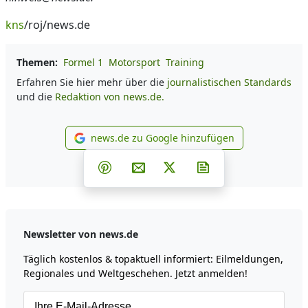
kns
/roj/news.de
Themen:
Formel 1
Motorsport
Training
Erfahren Sie hier mehr über die
journalistischen Standards
und die
Redaktion von news.de.
news.de zu Google hinzufügen
news.de zu Google hinzufüg
Teilen auf Facebook
Teilen auf Whatsapp
Teilen auf Telegram
Teilen auf Pinterest
Per E-Mail teilen
Post auf X
Newsletter abonni
Newsletter von news.de
Täglich kostenlos & topaktuell informiert: Eilmeldungen,
Regionales und Weltgeschehen. Jetzt anmelden!