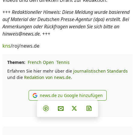
Videos und den direkten Draht zur Redaktion.
+++
Redaktioneller Hinweis: Diese Meldung wurde basierend
auf Material der Deutschen Presse-Agentur (dpa) erstellt. Bei
Anmerkungen oder Rückfragen wenden Sie sich bitte an
hinweis@news.de.
+++
kns
/roj/news.de
Themen:
French Open
Tennis
Erfahren Sie hier mehr über die
journalistischen Standards
und die
Redaktion von news.de.
news.de zu Google hinzufügen
news.de zu Google hinzufüg
Teilen auf Facebook
Teilen auf Whatsapp
Teilen auf Telegram
Teilen auf Pinterest
Per E-Mail teilen
Post auf X
Newsletter abonni