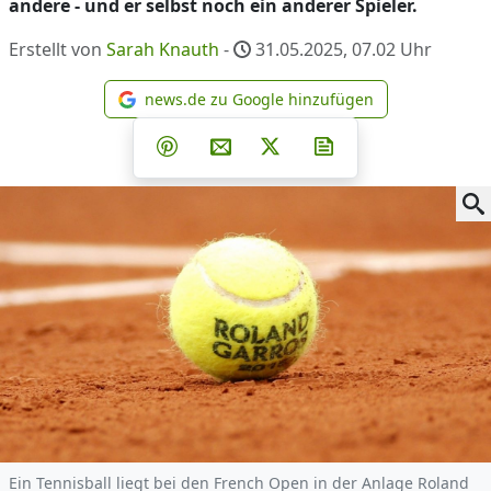
andere - und er selbst noch ein anderer Spieler.
Erstellt von
Sarah Knauth
-
31.05.2025, 07.02
Uhr
news.de zu Google hinzufügen
news.de zu Google hinzufüg
Teilen auf Facebook
Teilen auf Whatsapp
Teilen auf Telegram
Teilen auf Pinterest
Per E-Mail teilen
Post auf X
Newsletter abonni
Ein Tennisball liegt bei den French Open in der Anlage Roland