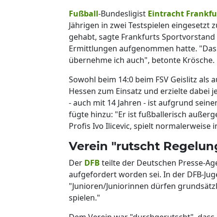
Fußball
-Bundesligist
Eintracht Frankfu
Jährigen in zwei Testspielen eingesetzt
gehabt, sagte Frankfurts Sportvorstan
Ermittlungen aufgenommen hatte. "Das 
übernehme ich auch", betonte Krösche.
Sowohl beim 14:0 beim FSV Geislitz als a
Hessen zum Einsatz und erzielte dabei je
- auch mit 14 Jahren - ist aufgrund sei
fügte hinzu: "Er ist fußballerisch außer
Profis Ivo Ilicevic, spielt normalerweise 
Verein "rutscht Regelun
Der
DFB
teilte der Deutschen Presse-Age
aufgefordert worden sei. In der DFB-Ju
"Junioren/Juniorinnen dürfen grundsätzl
spielen."
Dem Verein war "durchgerutscht", dass d