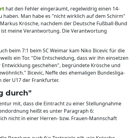
rt
hat den Fehler eingeräumt, regelwidrig einen 14-
 zu haben. Man habe es "nicht wirklich auf dem Schirm"
d Markus Krösche, nachdem der Deutsche Fußball-Bund
ist meine Verantwortung. Die Verantwortung
uch beim 7:1 beim SC Weimar kam Niko Ilicevic für die
weils ein Tor. "Die Entscheidung, dass wir ihn einsetzen
ner Entwicklung geschehen", begründete Krösche und
gewöhnlich." Ilicevic, Neffe des ehemaligen Bundesliga-
in der U17 der Frankfurter.
g durch"
ntur mit, dass die Eintracht zu einer Stellungnahme
gendordnung heißt es unter Paragraph 6:
ich nicht in einer Herren- bzw. Frauen-Mannschaft
ie Regelung auch für Testspiele gilt, wie Krösche