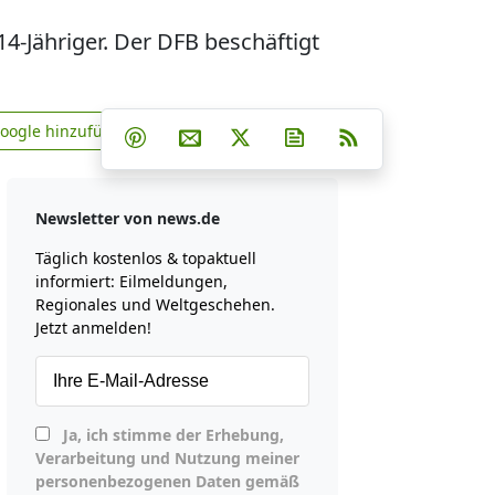
 14-Jähriger. Der DFB beschäftigt
Teilen auf Facebook
Teilen auf Whatsapp
Teilen auf Telegram
Google hinzufügen
Teilen auf Pinterest
Per E-Mail teilen
Post auf X
Newsletter abonniere
RSS
news.de zu Google hinzufügen
Newsletter von news.de
Täglich kostenlos & topaktuell
informiert: Eilmeldungen,
Regionales und Weltgeschehen.
Jetzt anmelden!
Ja, ich stimme der Erhebung,
Verarbeitung und Nutzung meiner
personenbezogenen Daten gemäß