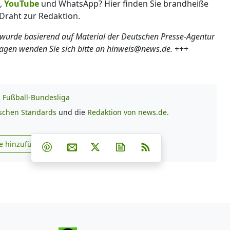
,
YouTube
und WhatsApp? Hier finden Sie brandheiße
Draht zur Redaktion.
 wurde basierend auf Material der Deutschen Presse-Agentur
ragen wenden Sie sich bitte an hinweis@news.de.
+++
Fußball-Bundesliga
ischen Standards
und die
Redaktion von news.de.
Teilen auf Facebook
Teilen auf Whatsapp
Teilen auf Telegram
e hinzufügen
Teilen auf Pinterest
Per E-Mail teilen
Post auf X
Newsletter abonnieren
RSS
s.de zu Google hinzufügen