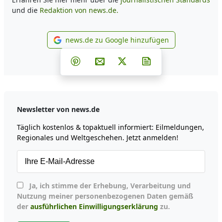
und die
Redaktion von news.de.
news.de zu Google hinzufügen
news.de zu Google hinzufüg
Teilen auf Facebook
Teilen auf Whatsapp
Teilen auf Telegram
Teilen auf Pinterest
Per E-Mail teilen
Post auf X
Newsletter abonni
Newsletter von news.de
Täglich kostenlos & topaktuell informiert: Eilmeldungen,
Regionales und Weltgeschehen. Jetzt anmelden!
Ja, ich stimme der Erhebung, Verarbeitung und
Nutzung meiner personenbezogenen Daten gemäß
der
ausführlichen Einwilligungserklärung
zu.