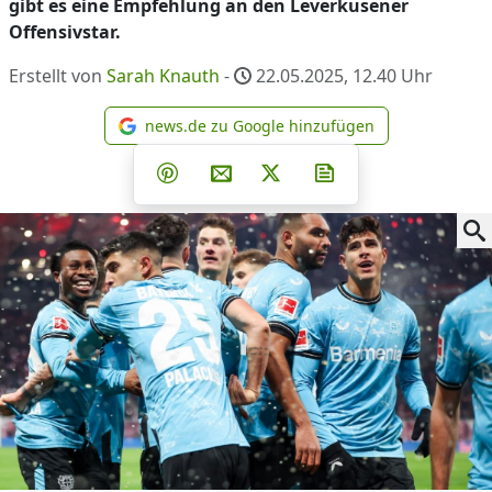
gibt es eine Empfehlung an den Leverkusener
Offensivstar.
Erstellt von
Sarah Knauth
-
22.05.2025, 12.40
Uhr
news.de zu Google hinzufügen
news.de zu Google hinzufüg
Teilen auf Facebook
Teilen auf Whatsapp
Teilen auf Telegram
Teilen auf Pinterest
Per E-Mail teilen
Post auf X
Newsletter abonni