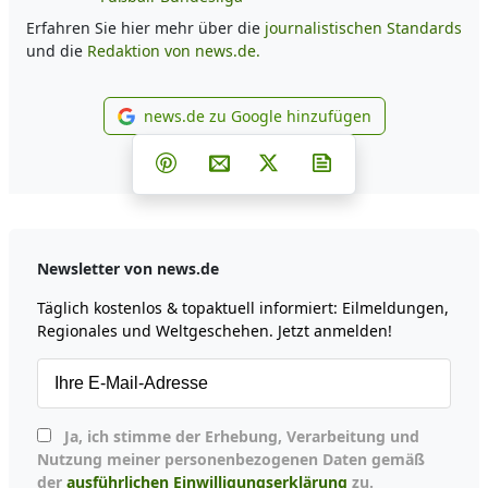
Erfahren Sie hier mehr über die
journalistischen Standards
und die
Redaktion von news.de.
news.de zu Google hinzufügen
news.de zu Google hinzufüg
Teilen auf Facebook
Teilen auf Whatsapp
Teilen auf Telegram
Teilen auf Pinterest
Per E-Mail teilen
Post auf X
Newsletter abonni
Newsletter von news.de
Täglich kostenlos & topaktuell informiert: Eilmeldungen,
Regionales und Weltgeschehen. Jetzt anmelden!
Ja, ich stimme der Erhebung, Verarbeitung und
Nutzung meiner personenbezogenen Daten gemäß
der
ausführlichen Einwilligungserklärung
zu.