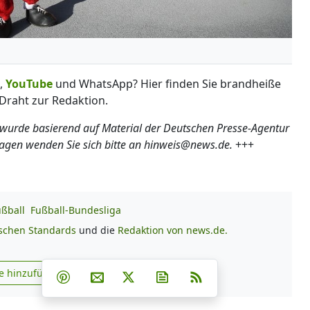
,
YouTube
und WhatsApp? Hier finden Sie brandheiße
Draht zur Redaktion.
 wurde basierend auf Material der Deutschen Presse-Agentur
ragen wenden Sie sich bitte an hinweis@news.de.
+++
ußball
Fußball-Bundesliga
ischen Standards
und die
Redaktion von news.de.
Teilen auf Facebook
Teilen auf Whatsapp
Teilen auf Telegram
e hinzufügen
Teilen auf Pinterest
Per E-Mail teilen
Post auf X
Newsletter abonnieren
RSS
s.de zu Google hinzufügen