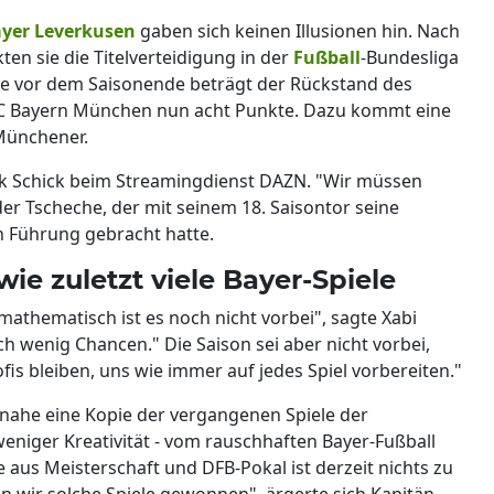
yer Leverkusen
gaben sich keinen Illusionen hin. Nach
ten sie die Titelverteidigung in der
Fußball
-Bundesliga
age vor dem Saisonende beträgt der Rückstand des
FC Bayern München nun acht Punkte. Dazu kommt eine
 Münchener.
ik Schick beim Streamingdienst DAZN. "Wir müssen
 der Tscheche, der mit seinem 18. Saisontor seine
 Führung gebracht hatte.
wie zuletzt viele Bayer-Spiele
, mathematisch ist es noch nicht vorbei", sagte Xabi
ch wenig Chancen." Die Saison sei aber nicht vorbei,
is bleiben, uns wie immer auf jedes Spiel vorbereiten."
einahe eine Kopie der vergangenen Spiele der
eniger Kreativität - vom rauschhaften Bayer-Fußball
aus Meisterschaft und DFB-Pokal ist derzeit nichts zu
n wir solche Spiele gewonnen", ärgerte sich Kapitän