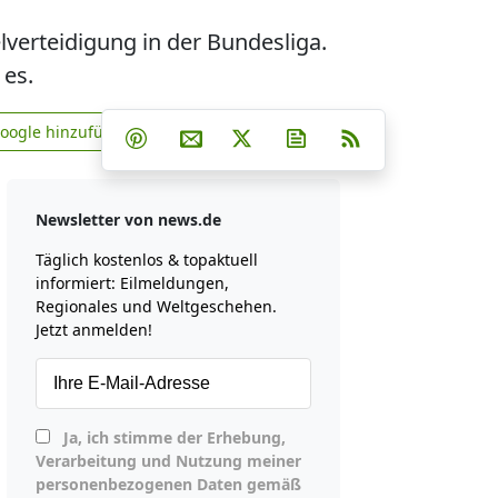
lverteidigung in der Bundesliga.
 es.
Teilen auf Facebook
Teilen auf Whatsapp
Teilen auf Telegram
Google hinzufügen
Teilen auf Pinterest
Per E-Mail teilen
Post auf X
Newsletter abonniere
RSS
news.de zu Google hinzufügen
Newsletter von news.de
Täglich kostenlos & topaktuell
informiert: Eilmeldungen,
Regionales und Weltgeschehen.
Jetzt anmelden!
Ja, ich stimme der Erhebung,
Verarbeitung und Nutzung meiner
personenbezogenen Daten gemäß