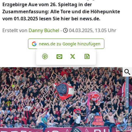
Erzgebirge Aue vom 26. Spieltag in der
Zusammenfassung: Alle Tore und die Höhepunkte
vom 01.03.2025 lesen Sie hier bei news.de.
Erstellt von
Danny Büchel
-
04.03.2025, 13.05
Uhr
news.de zu Google hinzufügen
news.de zu Google hinzufüg
Teilen auf Facebook
Teilen auf Whatsapp
Teilen auf Telegram
Teilen auf Pinterest
Per E-Mail teilen
Post auf X
Newsletter abonni