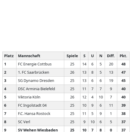
Platz
Mannschaft
Spiele
S
U
N
Diff.
Pkt.
1
FC Energie Cottbus
25
14
6
5
20
48
2
1. FC Saarbrücken
26
13
8
5
13
47
3
SG Dynamo Dresden
25
13
6
6
19
45
4
DSC Arminia Bielefeld
25
11
7
7
9
40
5
Viktoria Köln
26
12
4
10
7
40
6
FC Ingolstadt 04
25
10
9
6
11
39
7
F.C. Hansa Rostock
25
11
5
9
1
38
8
SC Verl
25
9
10
6
5
37
9
SV Wehen Wiesbaden
25
10
7
8
0
37