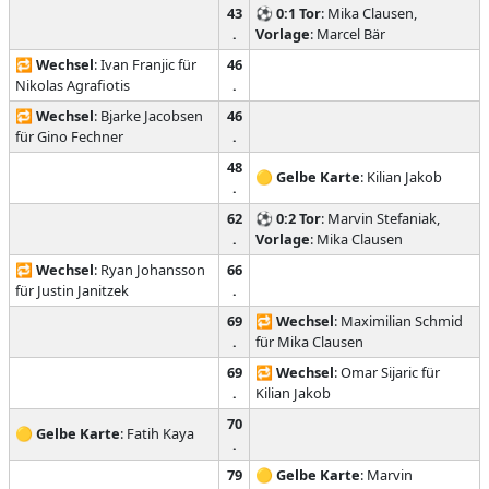
43
⚽
0:1
Tor
: Mika Clausen,
.
Vorlage
: Marcel Bär
🔁
Wechsel
: Ivan Franjic für
46
Nikolas Agrafiotis
.
🔁
Wechsel
: Bjarke Jacobsen
46
für Gino Fechner
.
48
🟡
Gelbe Karte
: Kilian Jakob
.
62
⚽
0:2
Tor
: Marvin Stefaniak,
.
Vorlage
: Mika Clausen
🔁
Wechsel
: Ryan Johansson
66
für Justin Janitzek
.
69
🔁
Wechsel
: Maximilian Schmid
.
für Mika Clausen
69
🔁
Wechsel
: Omar Sijaric für
.
Kilian Jakob
70
🟡
Gelbe Karte
: Fatih Kaya
.
79
🟡
Gelbe Karte
: Marvin