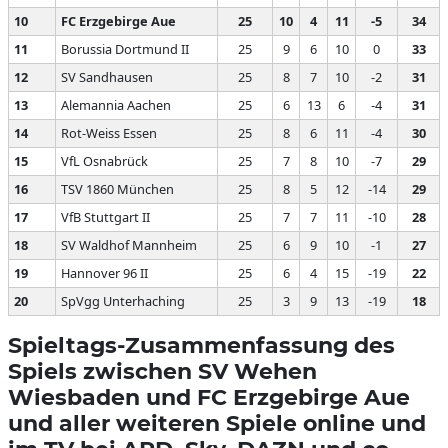
10
FC Erzgebirge Aue
25
10
4
11
-5
34
11
Borussia Dortmund II
25
9
6
10
0
33
12
SV Sandhausen
25
8
7
10
-2
31
13
Alemannia Aachen
25
6
13
6
-4
31
14
Rot-Weiss Essen
25
8
6
11
-4
30
15
VfL Osnabrück
25
7
8
10
-7
29
16
TSV 1860 München
25
8
5
12
-14
29
17
VfB Stuttgart II
25
7
7
11
-10
28
18
SV Waldhof Mannheim
25
6
9
10
-1
27
19
Hannover 96 II
25
6
4
15
-19
22
20
SpVgg Unterhaching
25
3
9
13
-19
18
Spieltags-Zusammenfassung des
Spiels zwischen SV Wehen
Wiesbaden und FC Erzgebirge Aue
und aller weiteren Spiele online und