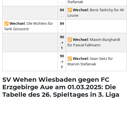
.
Stefaniak
84
🔁
Wechsel
: Boris Tashchy für Ali
.
Loune
🔁
Wechsel
: Ole Wohlers für
84
Tarik Gözüsirin
.
90
🔁
Wechsel
: Maxim Burghardt
.+
für Pascal Fallmann
1
90
🔁
Wechsel
: Sean Seitz für
.+
Marvin Stefaniak
1
SV Wehen Wiesbaden gegen FC
Erzgebirge Aue am 01.03.2025: Die
Tabelle des 26. Spieltages in 3. Liga