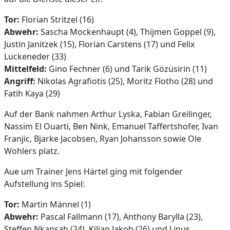
Tor:
Florian Stritzel (16)
Abwehr:
Sascha Mockenhaupt (4), Thijmen Goppel (9),
Justin Janitzek (15), Florian Carstens (17) und Felix
Luckeneder (33)
Mittelfeld:
Gino Fechner (6) und Tarik Gözüsirin (11)
Angriff:
Nikolas Agrafiotis (25), Moritz Flotho (28) und
Fatih Kaya (29)
Auf der Bank nahmen Arthur Lyska, Fabian Greilinger,
Nassim El Ouarti, Ben Nink, Emanuel Taffertshofer, Ivan
Franjic, Bjarke Jacobsen, Ryan Johansson sowie Ole
Wohlers platz.
Aue um Trainer Jens Härtel ging mit folgender
Aufstellung ins Spiel:
Tor:
Martin Männel (1)
Abwehr:
Pascal Fallmann (17), Anthony Barylla (23),
Steffen Nkansah (24), Kilian Jakob (26) und Linus