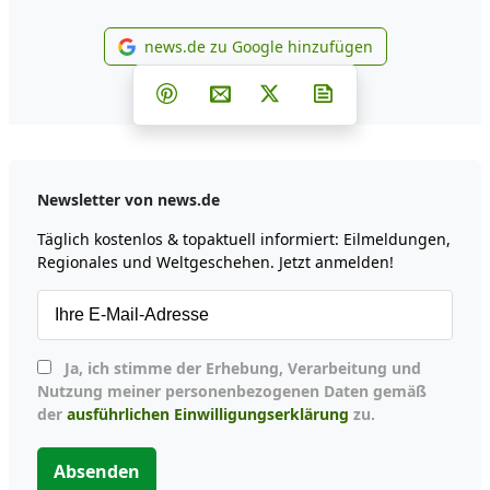
news.de zu Google hinzufügen
news.de zu Google hinzufüg
Teilen auf Facebook
Teilen auf Whatsapp
Teilen auf Telegram
Teilen auf Pinterest
Per E-Mail teilen
Post auf X
Newsletter abonni
Newsletter von news.de
Täglich kostenlos & topaktuell informiert: Eilmeldungen,
Regionales und Weltgeschehen. Jetzt anmelden!
Ja, ich stimme der Erhebung, Verarbeitung und
Nutzung meiner personenbezogenen Daten gemäß
der
ausführlichen Einwilligungserklärung
zu.
Absenden