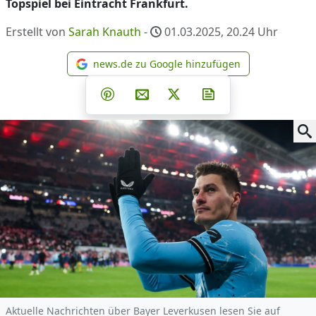
Topspiel bei Eintracht Frankfurt.
Erstellt von
Sarah Knauth
-
01.03.2025, 20.24
Uhr
news.de zu Google hinzufügen
news.de zu Google hinzufüg
Teilen auf Facebook
Teilen auf Whatsapp
Teilen auf Telegram
Teilen auf Pinterest
Per E-Mail teilen
Post auf X
Newsletter abonni
Aktuelle Nachrichten über Bayer Leverkusen lesen Sie auf