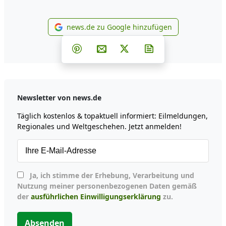
news.de zu Google hinzufügen
news.de zu Google hinzufüg
Teilen auf Facebook
Teilen auf Whatsapp
Teilen auf Telegram
Teilen auf Pinterest
Per E-Mail teilen
Post auf X
Newsletter abonni
Newsletter von news.de
Täglich kostenlos & topaktuell informiert: Eilmeldungen,
Regionales und Weltgeschehen. Jetzt anmelden!
Ja, ich stimme der Erhebung, Verarbeitung und
Nutzung meiner personenbezogenen Daten gemäß
der
ausführlichen Einwilligungserklärung
zu.
Absenden