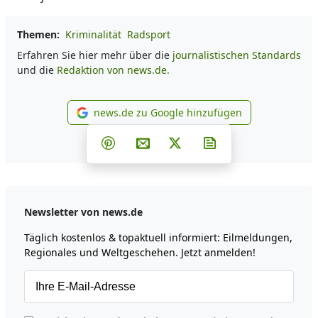
Themen:
Kriminalität
Radsport
Erfahren Sie hier mehr über die
journalistischen Standards
und die
Redaktion von news.de.
news.de zu Google hinzufügen
news.de zu Google hinzufüg
Teilen auf Facebook
Teilen auf Whatsapp
Teilen auf Telegram
Teilen auf Pinterest
Per E-Mail teilen
Post auf X
Newsletter abonni
Newsletter von news.de
Täglich kostenlos & topaktuell informiert: Eilmeldungen,
Regionales und Weltgeschehen. Jetzt anmelden!