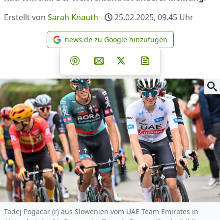
Erstellt von
Sarah Knauth
-
25.02.2025, 09.45
Uhr
news.de zu Google hinzufügen
news.de zu Google hinzufüg
Teilen auf Facebook
Teilen auf Whatsapp
Teilen auf Telegram
Teilen auf Pinterest
Per E-Mail teilen
Post auf X
Newsletter abonni
Tadej Pogacar (r) aus Slowenien vom UAE Team Emirates in