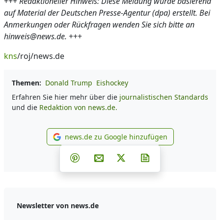
+++
Redaktioneller Hinweis: Diese Meldung wurde basierend
auf Material der Deutschen Presse-Agentur (dpa) erstellt. Bei
Anmerkungen oder Rückfragen wenden Sie sich bitte an
hinweis@news.de.
+++
kns
/roj/news.de
Themen:
Donald Trump
Eishockey
Erfahren Sie hier mehr über die
journalistischen Standards
und die
Redaktion von news.de.
news.de zu Google hinzufügen
news.de zu Google hinzufüg
Teilen auf Facebook
Teilen auf Whatsapp
Teilen auf Telegram
Teilen auf Pinterest
Per E-Mail teilen
Post auf X
Newsletter abonni
Newsletter von news.de