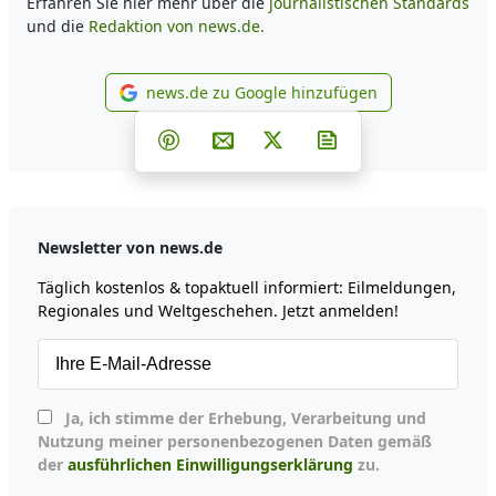
Erfahren Sie hier mehr über die
journalistischen Standards
und die
Redaktion von news.de.
news.de zu Google hinzufügen
news.de zu Google hinzufüg
Teilen auf Facebook
Teilen auf Whatsapp
Teilen auf Telegram
Teilen auf Pinterest
Per E-Mail teilen
Post auf X
Newsletter abonni
Newsletter von news.de
Täglich kostenlos & topaktuell informiert: Eilmeldungen,
Regionales und Weltgeschehen. Jetzt anmelden!
Ja, ich stimme der Erhebung, Verarbeitung und
Nutzung meiner personenbezogenen Daten gemäß
der
ausführlichen Einwilligungserklärung
zu.