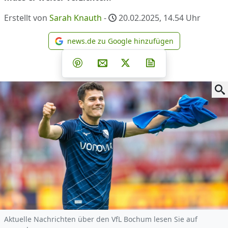
Erstellt von
Sarah Knauth
-
20.02.2025, 14.54
Uhr
news.de zu Google hinzufügen
news.de zu Google hinzufüg
Teilen auf Facebook
Teilen auf Whatsapp
Teilen auf Telegram
Teilen auf Pinterest
Per E-Mail teilen
Post auf X
Newsletter abonni
Aktuelle Nachrichten über den VfL Bochum lesen Sie auf