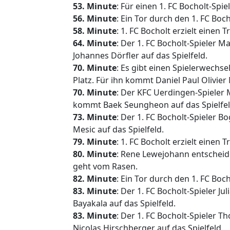
53. Minute
: Für einen 1. FC Bocholt-Spie
56. Minute
: Ein Tor durch den 1. FC Bo
58. Minute
: 1. FC Bocholt erzielt einen 
64. Minute
: Der 1. FC Bocholt-Spieler 
Johannes Dörfler auf das Spielfeld.
70. Minute
: Es gibt einen Spielerwechs
Platz. Für ihn kommt Daniel Paul Olivier 
70. Minute
: Der KFC Uerdingen-Spieler 
kommt Baek Seungheon auf das Spielfel
73. Minute
: Der 1. FC Bocholt-Spieler 
Mesic auf das Spielfeld.
79. Minute
: 1. FC Bocholt erzielt einen
80. Minute
: Rene Lewejohann entscheide
geht vom Rasen.
82. Minute
: Ein Tor durch den 1. FC Bo
83. Minute
: Der 1. FC Bocholt-Spieler J
Bayakala auf das Spielfeld.
83. Minute
: Der 1. FC Bocholt-Spieler
Nicolas Hirschberger auf das Spielfeld.