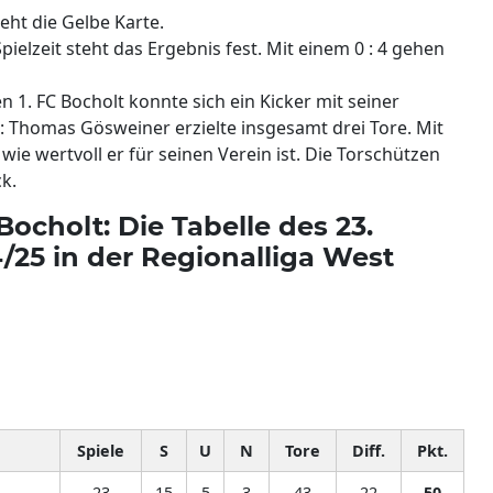
ieht die Gelbe Karte.
pielzeit steht das Ergebnis fest. Mit einem 0 : 4 gehen
1. FC Bocholt konnte sich ein Kicker mit seiner
n: Thomas Gösweiner erzielte insgesamt drei Tore. Mit
wie wertvoll er für seinen Verein ist. Die Torschützen
k.
Bocholt: Die Tabelle des 23.
4/25 in der Regionalliga West
Spiele
S
U
N
Tore
Diff.
Pkt.
23
15
5
3
43
22
50