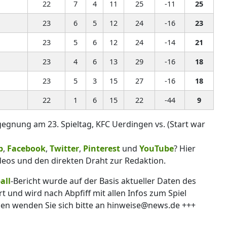
22
7
4
11
25
-11
25
23
6
5
12
24
-16
23
23
5
6
12
24
-14
21
23
4
6
13
29
-16
18
23
5
3
15
27
-16
18
22
1
6
15
22
-44
9
gegnung am 23. Spieltag, KFC Uerdingen vs. (Start war
p
,
Facebook
,
Twitter
,
Pinterest
und
YouTube
? Hier
deos und den direkten Draht zur Redaktion.
all
-Bericht wurde auf der Basis aktueller Daten des
 und wird nach Abpfiff mit allen Infos zum Spiel
gen wenden Sie sich bitte an hinweise@news.de +++