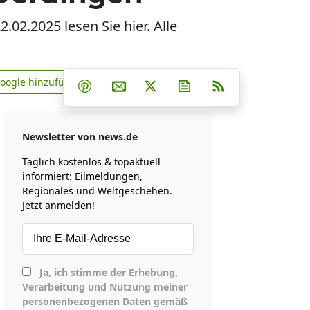
02.2025 lesen Sie hier. Alle
Teilen auf Facebook
Teilen auf Whatsapp
Teilen auf Telegram
Google hinzufügen
Teilen auf Pinterest
Per E-Mail teilen
Post auf X
Newsletter abonniere
RSS
news.de zu Google hinzufügen
Newsletter von news.de
Täglich kostenlos & topaktuell
informiert: Eilmeldungen,
Regionales und Weltgeschehen.
Jetzt anmelden!
Ja, ich stimme der Erhebung,
Verarbeitung und Nutzung meiner
personenbezogenen Daten gemäß