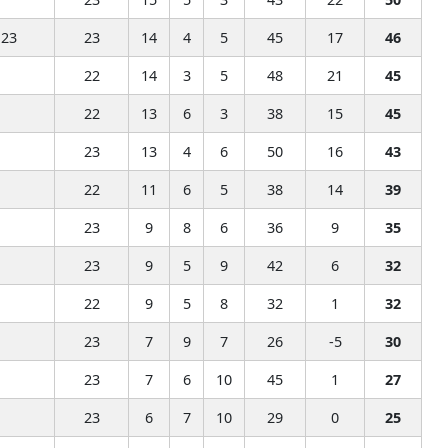
U23
23
14
4
5
45
17
46
22
14
3
5
48
21
45
22
13
6
3
38
15
45
23
13
4
6
50
16
43
22
11
6
5
38
14
39
23
9
8
6
36
9
35
23
9
5
9
42
6
32
22
9
5
8
32
1
32
23
7
9
7
26
-5
30
23
7
6
10
45
1
27
23
6
7
10
29
0
25