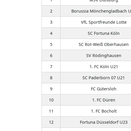
2
Borussia Mönchengladbach 
3
VfL Sportfreunde Lotte
4
SC Fortuna Köln
5
SC Rot-Weiß Oberhausen
6
SV Rödinghausen
7
1. FC Köln U21
8
SC Paderborn 07 U21
9
FC Gütersloh
10
1. FC Düren
11
1. FC Bocholt
12
Fortuna Düsseldorf U23