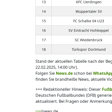
13
KFC Uerdingen
14
Wuppertaler SV
15
FC Schalke 04 U23
16
SV Eintracht Hohkeppel
17
SC Wiedenbrück
18
Türkspor Dortmund
Stand der aktuellen Tabelle nach der Be
22.02.2025, 14:00 Uhr).
Folgen Sie
News.de
schon bei
WhatsAp
finden Sie brandheiße News, aktuelle Vi
+++ Redaktioneller Hinweis: Dieser
Fußb
Deutschen Fußballbundes (DFB) generiert
aktualisiert. Bei Fragen oder Anmerkun
roj
/news.de