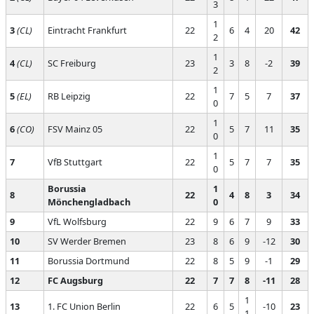
3
1
3
(CL)
Eintracht Frankfurt
22
6
4
20
42
2
1
4
(CL)
SC Freiburg
23
3
8
-2
39
2
1
5
(EL)
RB Leipzig
22
7
5
7
37
0
1
6
(CO)
FSV Mainz 05
22
5
7
11
35
0
1
7
VfB Stuttgart
22
5
7
7
35
0
Borussia
1
8
22
4
8
3
34
Mönchengladbach
0
9
VfL Wolfsburg
22
9
6
7
9
33
10
SV Werder Bremen
23
8
6
9
-12
30
11
Borussia Dortmund
22
8
5
9
-1
29
12
FC Augsburg
22
7
7
8
-11
28
1
13
1. FC Union Berlin
22
6
5
-10
23
1