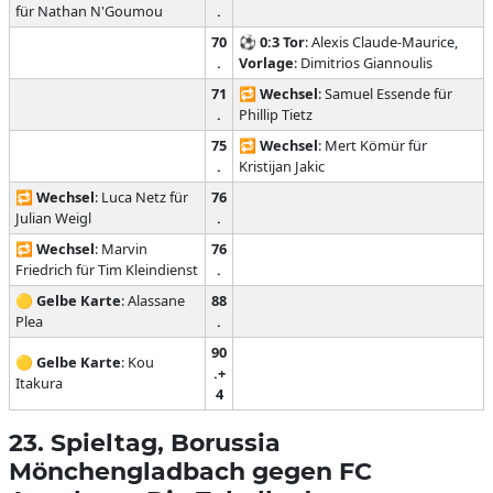
für Nathan N'Goumou
.
70
⚽
0:3
Tor
: Alexis Claude-Maurice,
.
Vorlage
: Dimitrios Giannoulis
71
🔁
Wechsel
: Samuel Essende für
.
Phillip Tietz
75
🔁
Wechsel
: Mert Kömür für
.
Kristijan Jakic
🔁
Wechsel
: Luca Netz für
76
Julian Weigl
.
🔁
Wechsel
: Marvin
76
Friedrich für Tim Kleindienst
.
🟡
Gelbe Karte
: Alassane
88
Plea
.
90
🟡
Gelbe Karte
: Kou
.+
Itakura
4
23. Spieltag, Borussia
Mönchengladbach gegen FC