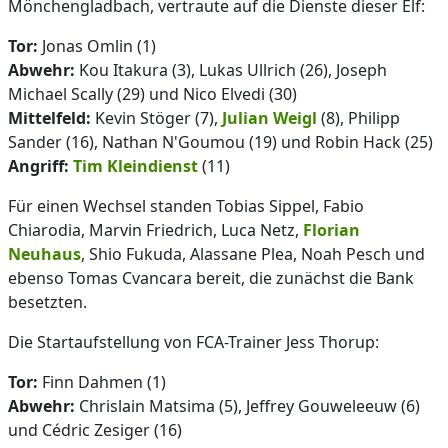
Mönchengladbach, vertraute auf die Dienste dieser Elf:
Tor:
Jonas Omlin (1)
Abwehr:
Kou Itakura (3), Lukas Ullrich (26), Joseph
Michael Scally (29) und Nico Elvedi (30)
Mittelfeld:
Kevin Stöger (7),
Julian Weigl
(8), Philipp
Sander (16), Nathan N'Goumou (19) und Robin Hack (25)
Angriff:
Tim Kleindienst
(11)
Für einen Wechsel standen Tobias Sippel, Fabio
Chiarodia, Marvin Friedrich, Luca Netz,
Florian
Neuhaus
, Shio Fukuda, Alassane Plea, Noah Pesch und
ebenso Tomas Cvancara bereit, die zunächst die Bank
besetzten.
Die Startaufstellung von FCA-Trainer Jess Thorup:
Tor:
Finn Dahmen (1)
Abwehr:
Chrislain Matsima (5), Jeffrey Gouweleeuw (6)
und Cédric Zesiger (16)