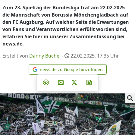
Zum 23. Spieltag der Bundesliga traf am 22.02.2025
die Mannschaft von Borussia Mönchengladbach auf
den FC Augsburg. Auf welcher Seite die Erwartungen
von Fans und Verantwortlichen erfüllt worden sind,
erfahren Sie hier in unserer Zusammenfassung bei
news.de.
Erstellt von
Danny Büchel
-
22.02.2025, 17.35
Uhr
news.de zu Google hinzufügen
news.de zu Google hinzufüg
Teilen auf Facebook
Teilen auf Whatsapp
Teilen auf Telegram
Teilen auf Pinterest
Per E-Mail teilen
Post auf X
Newsletter abonni