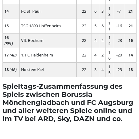
1
14
FC St. Pauli
22
6
3
-7
21
3
1
15
TSG 1899 Hoffenheim
22
5
6
-16
21
1
16
1
VfL Bochum
22
4
4
-23
16
(REL)
4
1
17
(AB)
1. FC Heidenheim
22
4
2
-20
14
6
1
18
(AB)
Holstein Kiel
22
3
4
-23
13
5
Spieltags-Zusammenfassung des
Spiels zwischen Borussia
Mönchengladbach und FC Augsburg
und aller weiteren Spiele online und
im TV bei ARD, Sky, DAZN und co.