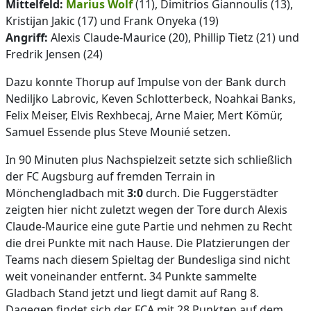
Mittelfeld:
Marius Wolf
(11), Dimitrios Giannoulis (13),
Kristijan Jakic (17) und Frank Onyeka (19)
Angriff:
Alexis Claude-Maurice (20), Phillip Tietz (21) und
Fredrik Jensen (24)
Dazu konnte Thorup auf Impulse von der Bank durch
Nediljko Labrovic, Keven Schlotterbeck, Noahkai Banks,
Felix Meiser, Elvis Rexhbecaj, Arne Maier, Mert Kömür,
Samuel Essende plus Steve Mounié setzen.
In 90 Minuten plus Nachspielzeit setzte sich schließlich
der FC Augsburg auf fremden Terrain in
Mönchengladbach mit
3:0
durch. Die Fuggerstädter
zeigten hier nicht zuletzt wegen der Tore durch Alexis
Claude-Maurice eine gute Partie und nehmen zu Recht
die drei Punkte mit nach Hause. Die Platzierungen der
Teams nach diesem Spieltag der Bundesliga sind nicht
weit voneinander entfernt. 34 Punkte sammelte
Gladbach Stand jetzt und liegt damit auf Rang 8.
Dagegen findet sich der FCA mit 28 Punkten auf dem