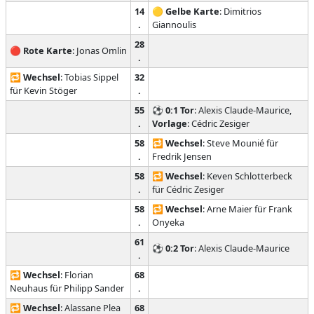
14
🟡
Gelbe Karte
: Dimitrios
.
Giannoulis
28
🔴
Rote Karte
: Jonas Omlin
.
🔁
Wechsel
: Tobias Sippel
32
für Kevin Stöger
.
55
⚽
0:1
Tor
: Alexis Claude-Maurice,
.
Vorlage
: Cédric Zesiger
58
🔁
Wechsel
: Steve Mounié für
.
Fredrik Jensen
58
🔁
Wechsel
: Keven Schlotterbeck
.
für Cédric Zesiger
58
🔁
Wechsel
: Arne Maier für Frank
.
Onyeka
61
⚽
0:2
Tor
: Alexis Claude-Maurice
.
🔁
Wechsel
: Florian
68
Neuhaus für Philipp Sander
.
🔁
Wechsel
: Alassane Plea
68