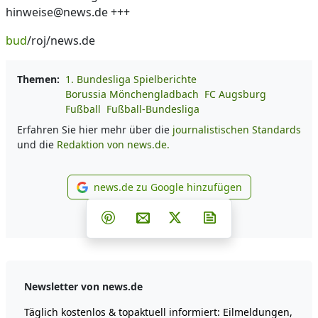
hinweise@news.de +++
bud
/roj/news.de
Themen:
1. Bundesliga Spielberichte
Borussia Mönchengladbach
FC Augsburg
Fußball
Fußball-Bundesliga
Erfahren Sie hier mehr über die
journalistischen Standards
und die
Redaktion von news.de.
news.de zu Google hinzufügen
news.de zu Google hinzufüg
Teilen auf Facebook
Teilen auf Whatsapp
Teilen auf Telegram
Teilen auf Pinterest
Per E-Mail teilen
Post auf X
Newsletter abonni
Newsletter von news.de
Täglich kostenlos & topaktuell informiert: Eilmeldungen,